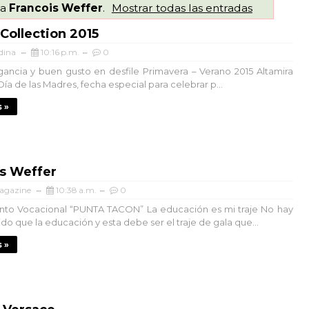
ta
Francois Weffer
.
Mostrar todas las entradas
 Collection 2015
dina
10:16 p.m.
0
ancia y buen gusto en desfile Primavera – Verano 2015 Altamira
 Día de las Madres, fecha especial para celebrar p...
 »
is Weffer
agazine
10:38 a.m.
0
o Vocacional “PUNTA TACON” La educación es mi traje No hay
do que la educación y esta debe ser el traje de gala que...
 »