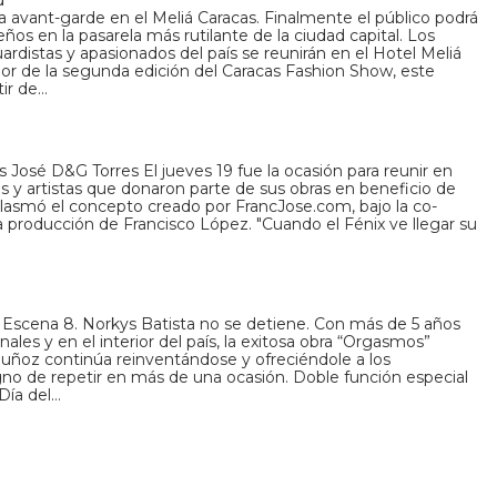
a avant-garde en el Meliá Caracas. Finalmente el público podrá
ños en la pasarela más rutilante de la ciudad capital. Los
istas y apasionados del país se reunirán en el Hotel Meliá
alor de la segunda edición del Caracas Fashion Show, este
ir de…
afías José D&G Torres El jueves 19 fue la ocasión para reunir en
s y artistas que donaron parte de sus obras en beneficio de
asmó el concepto creado por FrancJose.com, bajo la co-
a producción de Francisco López. "Cuando el Fénix ve llegar su
Escena 8. Norkys Batista no se detiene. Con más de 5 años
nales y en el interior del país, la exitosa obra “Orgasmos”
Muñoz continúa reinventándose y ofreciéndole a los
no de repetir en más de una ocasión. Doble función especial
Día del…