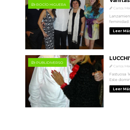
Vanitas
ROCÍO HIGUERA
Carlos Me
Lanzamien
feminidad. 
Leer Más
LUCCHI'
PUBLIDIVERSO
Carlos Me
Fastuosa 1
Este domin
Leer Más