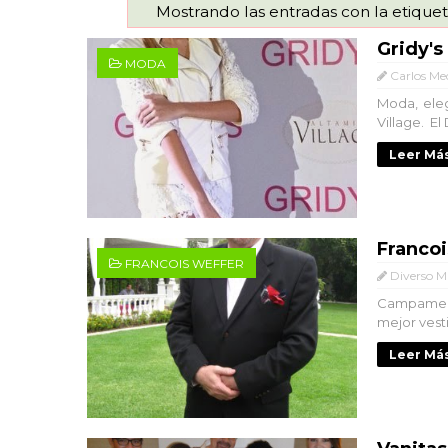
Mostrando las entradas con la etique
Gridy's
MODA
Carlos Me
Moda, eleg
Village. El
Leer Más
Franco
FRANCOIS WEFFER
Diverso M
Campament
mejor vesti
Leer Más