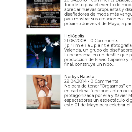
Todo listo para el evento de mod
apreciar nuevas propuestas y dise
diseñadores de moda más vanguard
para mostrar sus creaciones al c
próximo Jueves 3 de Mayo, a part
Heliópolis
21.06.2008 - 0 Comments
( p r i m e r a .. p a r t e )fotogr
Valencia, un grupo de diseñadore
Funcamama, en un desfile que pl
producción de Flavio Capasso y l
final, construye un nido…
Norkys Batista
28.04.2014 - 0 Comments
No para de tener “Orgasmos” en 
en cartelera, funciones internacio
protagonizada por ella y Xavier 
espectadores un espectáculo dig
este 01 de Mayo para celebrar el 