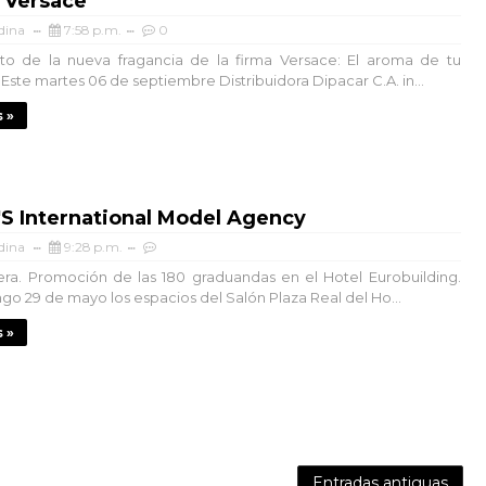
 Versace
dina
7:58 p.m.
0
to de la nueva fragancia de la firma Versace: El aroma de tu
Este martes 06 de septiembre Distribuidora Dipacar C.A. in...
 »
S International Model Agency
dina
9:28 p.m.
era. Promoción de las 180 graduandas en el Hotel Eurobuilding.
go 29 de mayo los espacios del Salón Plaza Real del Ho...
 »
Entradas antiguas