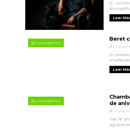
El recono
discográfic
Leer Más
Beret c
CONCIERTOS
Diverso M
El cantaut
el Anfitea
Leer Más
Chambao
CONCIERTOS
de aniv
Diverso M
Tras 18 añ
agrupación