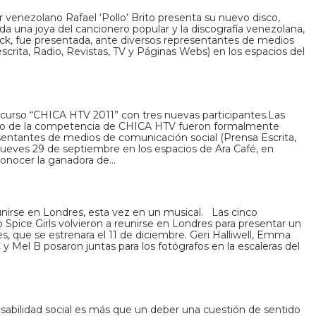
 venezolano Rafael ‘Pollo’ Brito presenta su nuevo disco,
 una joya del cancionero popular y la discografía venezolana,
ack, fue presentada, ante diversos representantes de medios
crita, Radio, Revistas, TV y Páginas Webs) en los espacios del
curso “CHICA HTV 2011” con tres nuevas participantes.Las
tro de la competencia de CHICA HTV fueron formalmente
sentantes de medios de comunicación social (Prensa Escrita,
 jueves 29 de septiembre en los espacios de Ara Café, en
onocer la ganadora de…
unirse en Londres, esta vez en un musical. Las cinco
Spice Girls volvieron a reunirse en Londres para presentar un
s, que se estrenara el 11 de diciembre. Geri Halliwell, Emma
 Mel B posaron juntas para los fotógrafos en la escaleras del
sabilidad social es más que un deber una cuestión de sentido