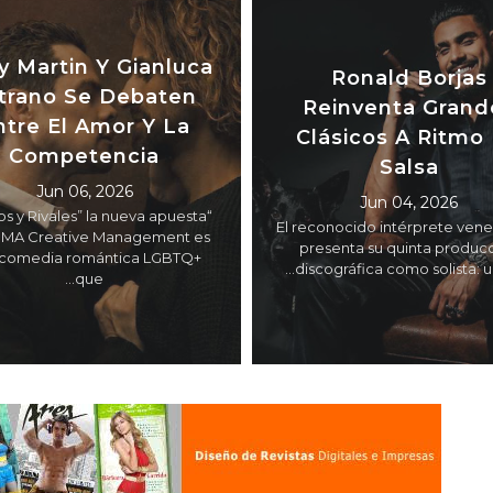
Willy Martin Y Gia
 Bandera Conquista
Mitrano Se Deba
Venezuela
Entre El Amor Y 
Competencia
Jun 19, 2026
l dúo de balada pop más
Jun 06, 2026
tante de la música en español
“Vecinos y Rivales” la nueva a
ró la vigencia de su idilio con
de LUMA Creative Manageme
el...
una comedia romántica LG
que...
Read More
Read More