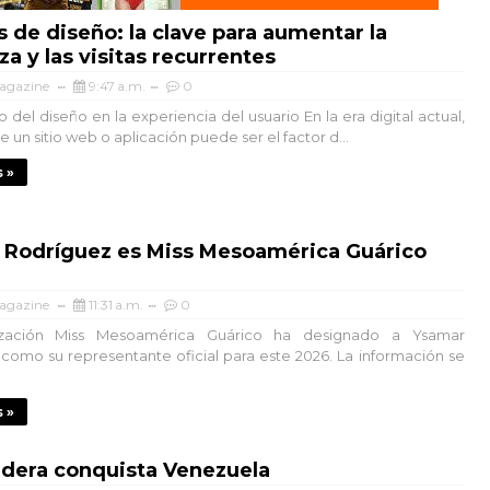
s de diseño: la clave para aumentar la
za y las visitas recurrentes
agazine
9:47 a.m.
0
del diseño en la experiencia del usuario En la era digital actual,
e un sitio web o aplicación puede ser el factor d...
 »
 Rodríguez es Miss Mesoamérica Guárico
agazine
11:31 a.m.
0
ización Miss Mesoamérica Guárico ha designado a Ysamar
como su representante oficial para este 2026. La información se
 »
ndera conquista Venezuela