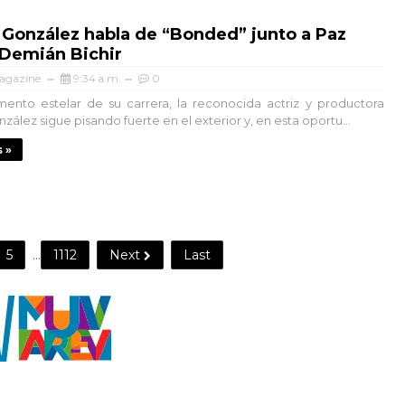
González habla de “Bonded” junto a Paz
 Demián Bichir
agazine
9:34 a.m.
0
nto estelar de su carrera, la reconocida actriz y productora
ález sigue pisando fuerte en el exterior y, en esta oportu...
 »
5
...
1112
Next
Last