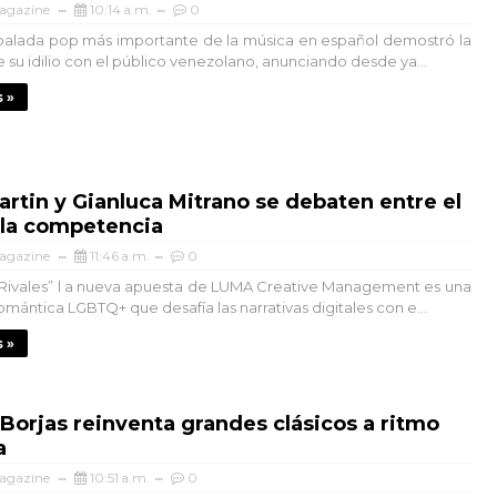
agazine
10:14 a.m.
0
balada pop más importante de la música en español demostró la
 su idilio con el público venezolano, anunciando desde ya...
 »
artin y Gianluca Mitrano se debaten entre el
 la competencia
agazine
11:46 a.m.
0
 Rivales” l a nueva apuesta de LUMA Creative Management es una
mántica LGBTQ+ que desafía las narrativas digitales con e...
 »
Borjas reinventa grandes clásicos a ritmo
a
agazine
10:51 a.m.
0