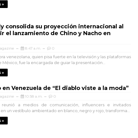
 »
ly consolida su proyección internacional al
r el lanzamiento de Chino y Nacho en
agazine
8:47 a.m.
0
a venezolana, quien pisa fuerte en la televisión y las plataformas
e México, fue la encargada de guiar la presentación...
 »
 en Venezuela de “El diablo viste a la moda”
agazine
10:58 a.m.
0
 reunió a medios de comunicación, influencers e invitados
 en un vestíbulo ambientado en blanco, negro y rojo, transforma...
 »