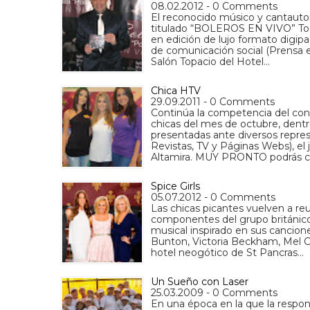
08.02.2012 - 0 Comments
El reconocido músico y cantautor
titulado “BOLEROS EN VIVO” Toda
en edición de lujo formato digip
de comunicación social (Prensa es
Salón Topacio del Hotel…
Chica HTV
29.09.2011 - 0 Comments
Continúa la competencia del con
chicas del mes de octubre, den
presentadas ante diversos repre
Revistas, TV y Páginas Webs), el
Altamira. MUY PRONTO podrás c
Spice Girls
05.07.2012 - 0 Comments
Las chicas picantes vuelven a re
componentes del grupo británico 
musical inspirado en sus cancione
Bunton, Victoria Beckham, Mel C y
hotel neogótico de St Pancras…
Un Sueño con Laser
25.03.2009 - 0 Comments
En una época en la que la respon