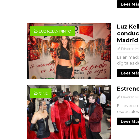
Leer Más
Luz Kel
LUZ KELLY PINTO
conduci
Madrid
Diverso M
La animador
digitales d
Leer Más
Estreno
CINE
Diverso M
El evento
especiales
Leer Más