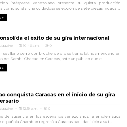
cido intérprete venezolano presenta su quinta producción
a como solista: una cuidadosa selección de siete piezas musical...
 »
onsolida el éxito de su gira internacional
agazine
10:46 a.m.
0
or sevillano cerró con broche de oro su tramo latinoamericano en
tro del Sambil Chacao en Caracas, ante un público que e...
 »
 conquista Caracas en el inicio de su gira
ersario
agazine
12:19 p.m.
0
os de ausencia en los escenarios venezolanos, la emblemática
 española Chambao regresó a Caracas para dar inicio a su t...