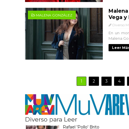
Malena 
MALENA GONZÁLEZ
Vega y
Diverso M
En un mome
Malena Gonz
Leer Más
1
2
3
4
Diverso para Leer
Rafael 'Pollo' Brito