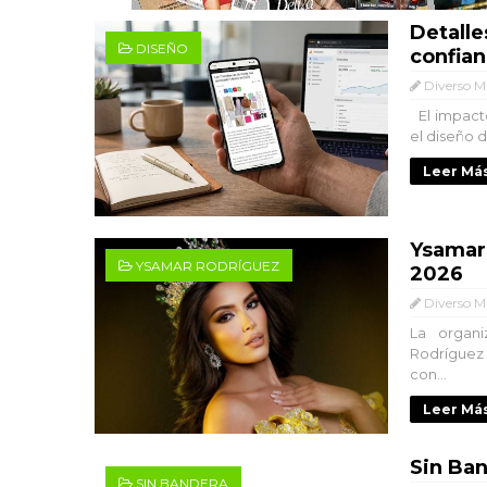
Detalle
DISEÑO
confian
Diverso M
El impacto 
el diseño d
Leer Más
Ysamar
YSAMAR RODRÍGUEZ
2026
Diverso M
La organ
Rodríguez 
con...
Leer Más
Sin Ba
SIN BANDERA