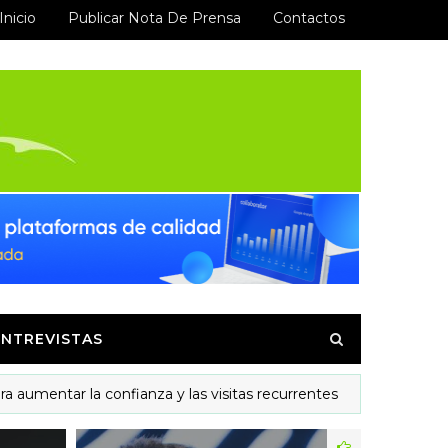
Inicio
Publicar Nota De Prensa
Contactos
ENTREVISTAS
r la confianza y las visitas recurrentes
Ysa
MODELOS