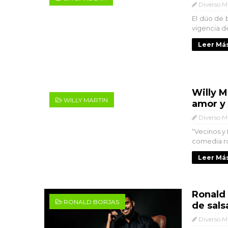
Diverso M
El dúo de 
vigencia de
Leer Más
Willy M
WILLY MARTIN
amor y
Diverso M
“Vecinos y
comedia ro
Leer Más
Ronald 
RONALD BORJAS
de sals
Diverso M