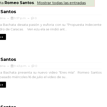
eta
Romeo Santos
.
Mostrar todas las entradas
Santos
dina
9:57 p.m.
0
la Bachata desata pasión y euforia con su "Propuesta Indecente
dro de Caracas. Ven ezu ela se rindió ant...
 »
Santos
dina
9:43 p.m.
0
 la Bachata presenta su nuevo video "Eres mía". Romeo Santos
pasado miércoles 16 de julio el video de su...
 »