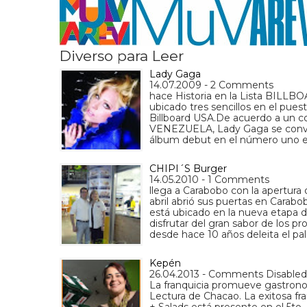
Diverso para Leer
Lady Gaga
14.07.2009 - 2 Comments
hace Historia en la Lista BILL
ubicado tres sencillos en el pue
Billboard USA.De acuerdo a un
VENEZUELA, Lady Gaga se convirti
álbum debut en el número uno en 
CHIPI´S Burger
14.05.2010 - 1 Comments
llega a Carabobo con la apertura 
abril abrió sus puertas en Carab
está ubicado en la nueva etapa 
disfrutar del gran sabor de los 
desde hace 10 años deleita el pa
Kepén
26.04.2013 - Comments Disabled
La franquicia promueve gastronomí
Lectura de Chacao. La exitosa fr
+ Salads está presente en el 5to