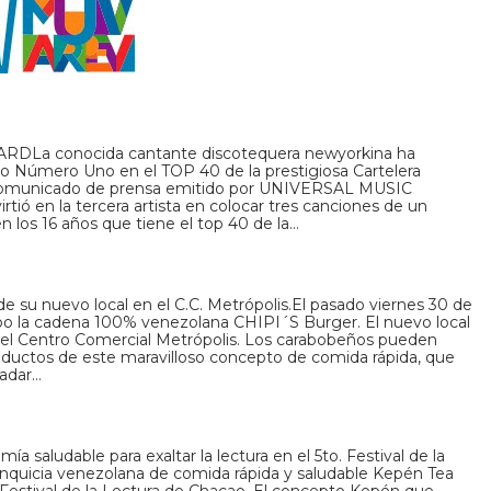
BOARDLa conocida cantante discotequera newyorkina ha
sto Número Uno en el TOP 40 de la prestigiosa Cartelera
 comunicado de prensa emitido por UNIVERSAL MUSIC
ó en la tercera artista en colocar tres canciones de un
los 16 años que tiene el top 40 de la…
de su nuevo local en el C.C. Metrópolis.El pasado viernes 30 de
obo la cadena 100% venezolana CHIPI´S Burger. El nuevo local
del Centro Comercial Metrópolis. Los carabobeños pueden
productos de este maravilloso concepto de comida rápida, que
ladar…
a saludable para exaltar la lectura en el 5to. Festival de la
anquicia venezolana de comida rápida y saludable Kepén Tea
. Festival de la Lectura de Chacao. El concepto Kepén que