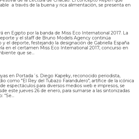
able a través de la buena y rica alimentación, se presenta en
d
á en Egipto por la banda de Miss Eco International 2017. La
Deporte y el staff de Bruno Models Agency continúa
o y el deporte, festejando la designación de Gabriella España
 en el certamen Miss Eco International 2017, concurso en
mbiente que se…
suyas en Portada´s. Diego Kapeky, reconocido periodista,
 como "El Rey del Tubazo Farandulero", artífice de la icónica
de espectáculos para diversos medios web e impresos, se
esde este jueves 26 de enero, para sumarse a las sintonizadas
o: “Se…