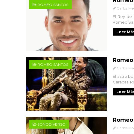
Romeo 
ROMEO SANTOS
Carlos Me
El Rey de
Romeo Sant
Leer Más
Romeo 
ROMEO SANTOS
Carlos Me
El astro bo
Caracas. R
Leer Más
Romeo 
SONODIVERSO
Carlos Me