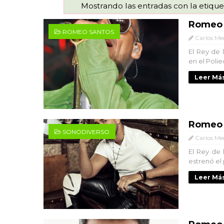
Mostrando las entradas con la etiqu
Romeo 
ROMEO SANTOS
Carlos Me
El Rey de 
en el Polie
Leer Más
Romeo 
SONODIVERSO
Carlos Me
El Rey de
estrenó el 
Leer Más