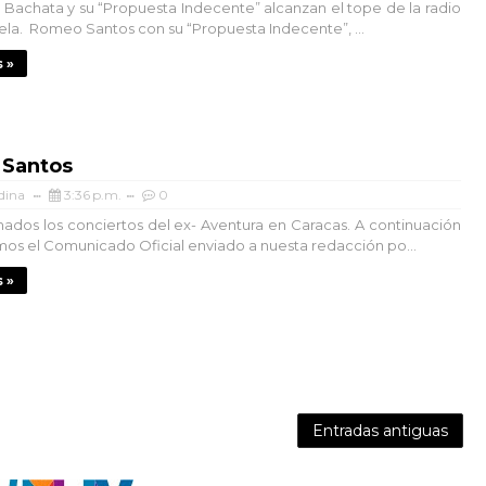
la Bachata y su “Propuesta Indecente” alcanzan el tope de la radio
la. Romeo Santos con su “Propuesta Indecente”, ...
 »
Santos
dina
3:36 p.m.
0
dos los conciertos del ex- Aventura en Caracas. A continuación
os el Comunicado Oficial enviado a nuesta redacción po...
 »
Entradas antiguas