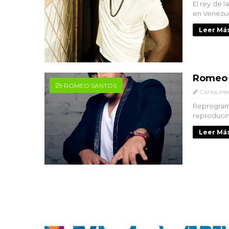
El rey de 
en Venezue
Leer Más
Romeo 
ROMEO SANTOS
Carlos Me
Reprograma
reproducim
Leer Más