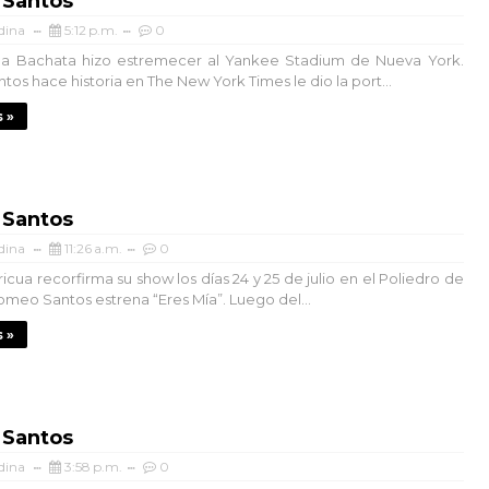
Santos
dina
5:12 p.m.
0
 la Bachata hizo estremecer al Yankee Stadium de Nueva York.
os hace historia en The New York Times le dio la port...
 »
Santos
dina
11:26 a.m.
0
ricua recorfirma su show los días 24 y 25 de julio en el Poliedro de
omeo Santos estrena “Eres Mía”. Luego del...
 »
Santos
dina
3:58 p.m.
0