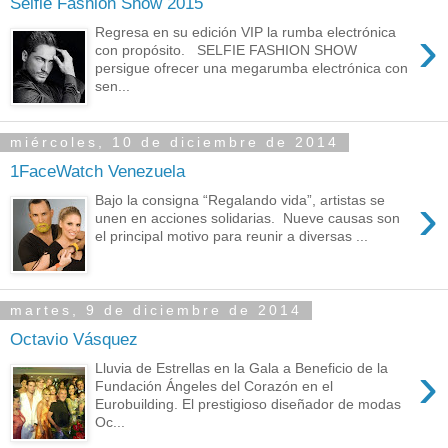
Selfie Fashion Show 2015
›
Regresa en su edición VIP la rumba electrónica
con propósito. SELFIE FASHION SHOW
persigue ofrecer una megarumba electrónica con
sen...
miércoles, 10 de diciembre de 2014
1FaceWatch Venezuela
›
Bajo la consigna “Regalando vida”, artistas se
unen en acciones solidarias. Nueve causas son
el principal motivo para reunir a diversas ...
martes, 9 de diciembre de 2014
Octavio Vásquez
›
Lluvia de Estrellas en la Gala a Beneficio de la
Fundación Ángeles del Corazón en el
Eurobuilding. El prestigioso diseñador de modas
Oc...