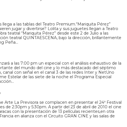
s llega a las tablas del Teatro Premium.“Mariquita Pérez”
ren jugar y divertirse? Lolita y sus juguetes llegan a Teatro
a teatral “Mariquita Pérez” desde este 2 de Julio a las
ción teatral QUINTAESCENA, bajo la dirección, brillantemente
ing Peña…
zará a las 7:00 pm un especial con el análisis exhaustivo de la
tante del mundo del cine y lo más destacado del séptimo
n, canal con señal en el canal 3 de las redes Inter y NetUno
ime Estelar de las siete de la noche el Programa Especial
ucción…
0
ne Arte La Previsora se complacen en presentar el 24º Festival
s de 2:30pm y 5:30pm. A partir del 23 de abril de 2010 el cine
aracas con la presentación de 13 películas recientes,en otra
rancia en alianza con el Circuito GRAN CINE y las salas de