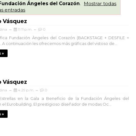
Fundación Ángeles del Corazón
.
Mostrar todas
as entradas
o Vásquez
dina
11:11 p.m.
0
fica Fundación Àngeles del Corazón (BACKSTAGE + DESFILE +
 A continuación les ofrecemos más gráficas del vistoso de...
 »
o Vásquez
dina
4:29 p.m.
0
Estrellas en la Gala a Beneficio de la Fundación Ángeles del
 el Eurobuilding. El prestigioso diseñador de modas Oc...
 »