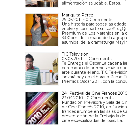
alimentación saludable. Estos…
Mariquita Pérez
29.06.2011 - 0 Comments
Una historia para todas las edade
vuelve y comparte su sueño. ¿Quie
Premium de Los Naranjos en la obr
3:00pm, de la mano de la agrupa
asumida, de la dramaturga Mayl
TIC Televisión
03.03.2011 - 1 Comments
Te Entrega el Oscar.La cadena lan
ceremonia de premios más impor
arte durante el año. TIC Televisió
lanzará hoy en el horario Prime T
Premios Oscar 2011, con la cond
24º Festival de Cine Francés 201
23.04.2010 - 0 Comments
Fundación Previsora y Sala de Ci
de Cine Francés 2010, en funcione
francés irrumpe en las salas de C
presentación de la Embajada de F
cine especializadas del país. La…