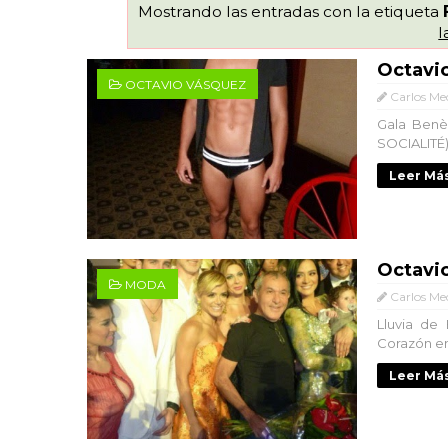
Mostrando las entradas con la etiqueta
l
Octavi
OCTAVIO VÁSQUEZ
Carlos Me
Gala Benè
SOCIALITÉ).
Leer Más
Octavi
MODA
Carlos Me
Lluvia de 
Corazón en
Leer Más