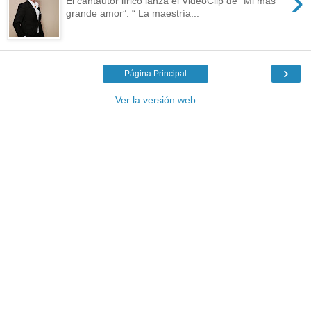
›
El cantautor lírico lanza el VideoClip de “Mi más
grande amor”. “ La maestría...
›
Página Principal
Ver la versión web