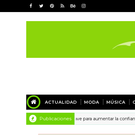
ACTUALIDAD
MODA
MÚSICA
Publicaciones
Detalles de diseño: la clave para aumentar la confianza y las
EÑO