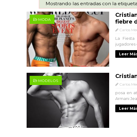
Mostrando las entradas con la etiquet
Cristia
MODA
fiebre 
Carlos Me
La Fiesta 
jugadores d
Leer Más
Cristia
MODELOS
Carlos Me
posa en a
Armani Jean
Leer Más