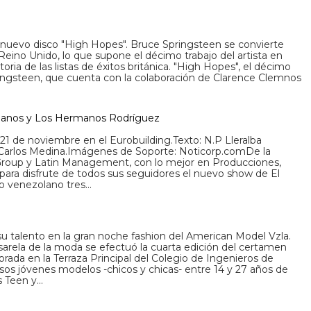
 nuevo disco "High Hopes". Bruce Springsteen se convierte
Reino Unido, lo que supone el décimo trabajo del artista en
toria de las listas de éxitos británica. "High Hopes", el décimo
ringsteen, que cuenta con la colaboración de Clarence Clemnos
ellanos y Los Hermanos Rodríguez
21 de noviembre en el Eurobuilding.Texto: N.P Lleralba
 Carlos Medina.Imágenes de Soporte: Noticorp.comDe la
roup y Latin Management, con lo mejor en Producciones,
y para disfrute de todos sus seguidores el nuevo show de El
co venezolano tres…
 talento en la gran noche fashion del American Model Vzla.
arela de la moda se efectuó la cuarta edición del certamen
ada en la Terraza Principal del Colegio de Ingenieros de
os jóvenes modelos -chicos y chicas- entre 14 y 27 años de
s Teen y…