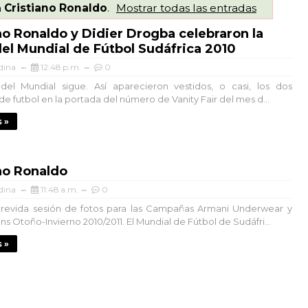
a
Cristiano Ronaldo
.
Mostrar todas las entradas
no Ronaldo y Didier Drogba celebraron la
del Mundial de Fútbol Sudáfrica 2010
dina
12:48 p.m.
0
del Mundial sigue. Así aparecieron vestidos, o casi, los dos
e futbol en la portada del número de Vanity Fair del mes d...
 »
no Ronaldo
dina
11:48 a.m.
0
trevida sesión de fotos para las Campañas Armani Underwear y
s Otoño-Invierno 2010/2011. El Mundial de Fútbol de Sudáfri...
 »