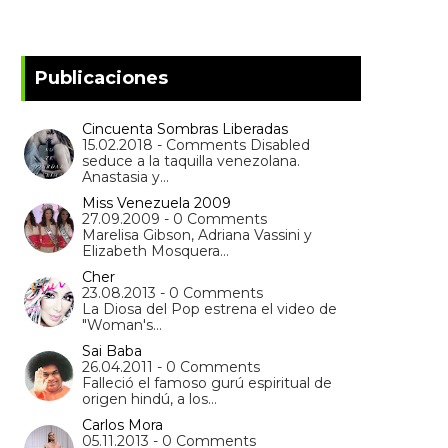
Publicaciones
Cincuenta Sombras Liberadas
15.02.2018 - Comments Disabled
seduce a la taquilla venezolana.
Anastasia y…
Miss Venezuela 2009
27.09.2009 - 0 Comments
Marelisa Gibson, Adriana Vassini y
Elizabeth Mosquera…
Cher
23.08.2013 - 0 Comments
La Diosa del Pop estrena el video de
"Woman's…
Sai Baba
26.04.2011 - 0 Comments
Falleció el famoso gurú espiritual de
origen hindú, a los…
Carlos Mora
05.11.2013 - 0 Comments