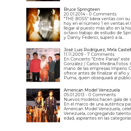
Bruce Springteen
20.01.2014 - 0 Comments
"THE BOSS" lidera ventas con su
hoy en el número 1 en ventas el 
llegar al puesto más alto en la his
octavo trabajo de estudio de Sp
y Danny Federici, superó a la…
José Luis Rodríguez, Mirla Cast
11.11.2009 - 7 Comments
En Concierto "Entre Panas" este 
González / Carlos Medina.Fotos:
mano de las empresas Imperio G
ofrece antes de finalizar el año 
Puma, quien obsequiará al públi
American Model Venezuela
05.01.2013 - 0 Comments
Nuevos modelos hacen gala de su
En el marco de una auténtica pas
American Model Venezuela, celebr
Venezuela, congregando talentos
edad, aspirantes en las categoría