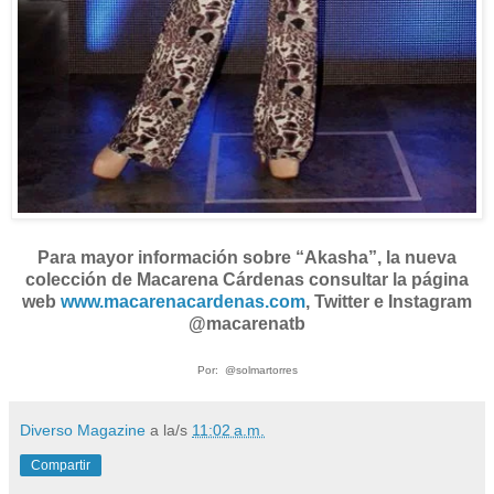
Para mayor información sobre “Akasha”, la nueva
colección de Macarena Cárdenas consultar la página
web
www.macarenacardenas.com
, Twitter e Instagram
@macarenatb
Por: @solmartorres
Diverso Magazine
a la/s
11:02 a.m.
Compartir