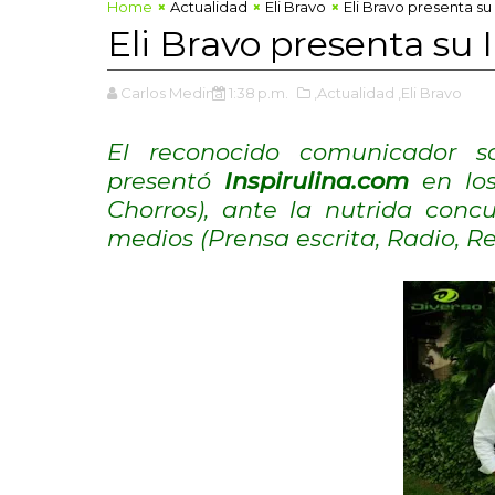
Home
Actualidad
Eli Bravo
Eli Bravo presenta s
Eli Bravo presenta s
Carlos Medina
1:38 p.m.
,Actualidad
,Eli Bravo
El reconocido comunicador so
presentó
Inspirulina.com
en lo
Chorros), ante la nutrida conc
medios (Prensa escrita, Radio, R