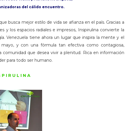
anizadoras del cálido encuentro.
e busca mejor estilo de vida se afianza en el país. Gracias a
es y los espacios radiales e impresos, Inspirulina convierte la
. Venezuela tiene ahora un lugar que inspira la mente y el
 mayo, y con una fórmula tan efectiva como contagiosa,
na comunidad que desea vivir a plenitud. Rica en información
oder para todo ser humano.
S P I R U L I N A