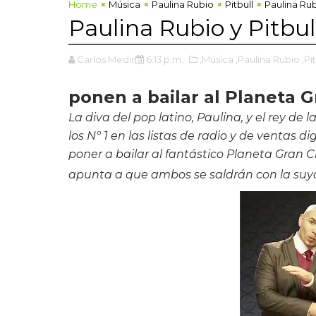
Home
Música
Paulina Rubio
Pitbull
Paulina Rub
Paulina Rubio y Pitbul
Carlos Medina
6:13 p.m.
,Música
,Paulina Rubio
,Pi
ponen a bailar al Planeta 
La diva del pop latino, Paulina, y el rey de 
los Nº 1 en las listas de radio y de ventas 
poner a bailar al fantástico Planeta Gran C
apunta a que ambos se saldrán con la suy