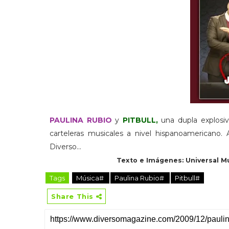
PAULINA RUBIO
y
PITBULL,
una dupla explosiv
carteleras musicales a nivel hispanoamericano. 
Diverso...
Texto e Imágenes: Universal Mu
Tags
Música#
Paulina Rubio#
Pitbull#
Share This