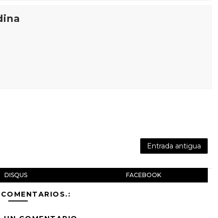
dina
Entrada antigua
DISQUS
FACEBOOK
 COMENTARIOS.: