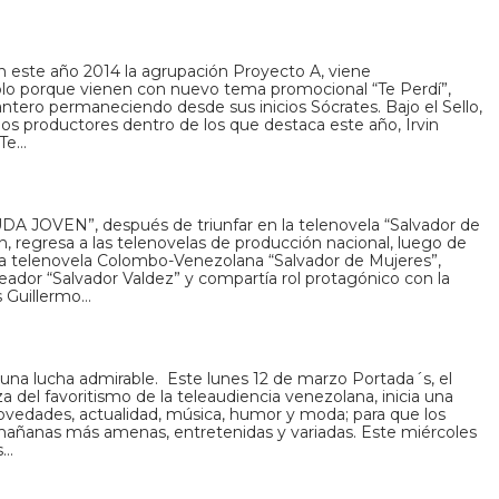
 este año 2014 la agrupación Proyecto A, viene
o porque vienen con nuevo tema promocional “Te Perdí”,
ntero permaneciendo desde sus inicios Sócrates. Bajo el Sello,
dos productores dentro de los que destaca este año, Irvin
“Te…
UDA JOVEN”, después de triunfar en la telenovela “Salvador de
, regresa a las telenovelas de producción nacional, luego de
la telenovela Colombo-Venezolana “Salvador de Mujeres”,
ador “Salvador Valdez” y compartía rol protagónico con la
s Guillermo…
a lucha admirable. Este lunes 12 de marzo Portada´s, el
del favoritismo de la teleaudiencia venezolana, inicia una
ovedades, actualidad, música, humor y moda; para que los
 mañanas más amenas, entretenidas y variadas. Este miércoles
s…