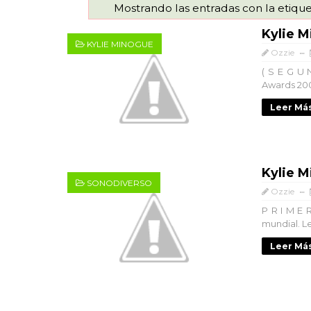
Mostrando las entradas con la etiqu
Kylie 
KYLIE MINOGUE
Ozzie
( S E G U 
Awards 200
Leer Más
Kylie 
SONODIVERSO
Ozzie
P R I M E 
mundial. Le
Leer Más