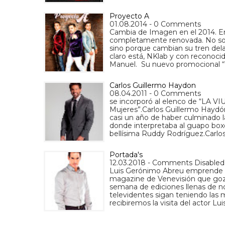
Proyecto A
01.08.2014 - 0 Comments
Cambia de Imagen en el 2014. En
completamente renovada. No sol
sino porque cambian su tren dela
claro está, NKlab y con reconoci
Manuel. Su nuevo promocional 
Carlos Guillermo Haydon
08.04.2011 - 0 Comments
se incorporó al elenco de “LA VI
Mujeres”.Carlos Guillermo Haydón
casi un año de haber culminado 
donde interpretaba al guapo boxe
bellísima Ruddy Rodríguez.Carlo
Portada's
12.03.2018 - Comments Disabled
Luis Gerónimo Abreu emprende un
magazine de Venevisión que goza 
semana de ediciones llenas de n
televidentes sigan teniendo las
recibiremos la visita del actor Lui