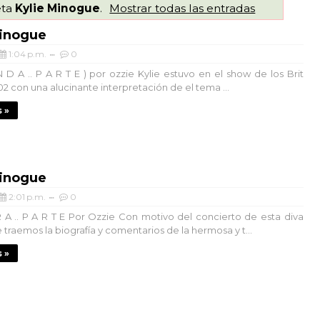
eta
Kylie Minogue
.
Mostrar todas las entradas
Minogue
1:04 p.m.
0
N D A .. P A R T E ) por ozzie Kylie estuvo en el show de los Brit
2 con una alucinante interpretación de el tema ...
 »
Minogue
2:01 p.m.
0
R A .. P A R T E Por Ozzie Con motivo del concierto de esta diva
 traemos la biografía y comentarios de la hermosa y t...
 »