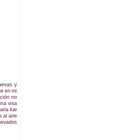
uevas y
ue en mi
ación no
una visa
uela fue
 al aire
 nevados