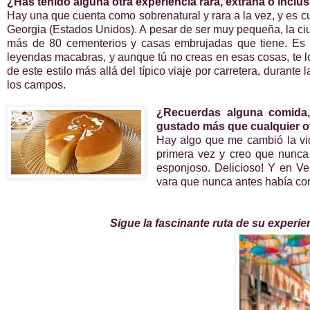
¿Has tenido alguna otra experiencia rara, extraña o inclu
Hay una que cuenta como sobrenatural y rara a la vez, y es c
Georgia (Estados Unidos). A pesar de ser muy pequeña, la ciu
más de 80 cementerios y casas embrujadas que tiene. Es r
leyendas macabras, y aunque tú no creas en esas cosas, te 
de este estilo más allá del típico viaje por carretera, duran
los campos.
¿Recuerdas alguna comida, 
gustado más que cualquier o
Hay algo que me cambió la vi
primera vez y creo que nunca
esponjoso. Delicioso! Y en Ve
vara que nunca antes había com
Sigue la fascinante ruta de su experie