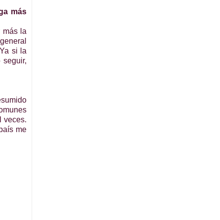
aga más
r más la
 general
Ya si la
 seguir,
resumido
 comunes
l veces.
 país me