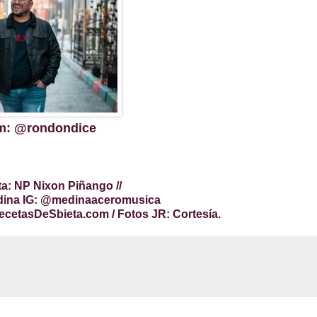
am: @rondondice
ta: NP Nixon Piñango //
edina IG: @medinaaceromusica
etasDeSbieta.com / Fotos JR: Cortesía.