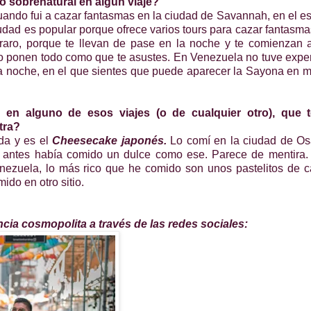
so sobrenatural en algún viaje?
uando fui a cazar fantasmas en la ciudad de Savannah, en el e
dad es popular porque ofrece varios tours para cazar fantasma
aro, porque te llevan de pase en la noche y te comienzan a
lo ponen todo como que te asustes. En Venezuela no tuve expe
te la noche, en el que sientes que puede aparecer la Sayona en 
en alguno de esos viajes (o de cualquier otro), que 
tra?
da y es el
Cheesecake japonés.
Lo comí en la ciudad de Os
 antes había comido un dulce como ese. Parece de mentira
nezuela, lo más rico que he comido son unos pastelitos de 
ido en otro sitio.
ncia cosmopolita a través de las redes sociales: