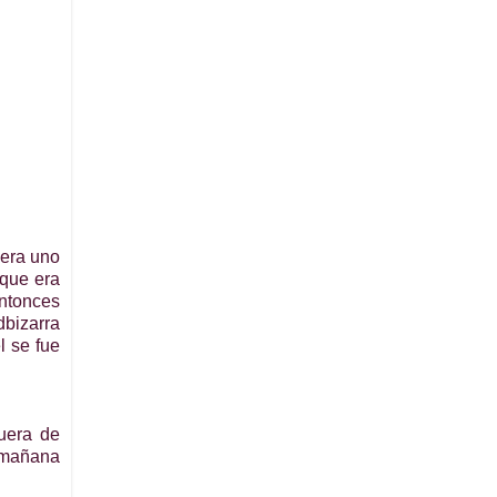
 era uno
 que era
Entonces
dbizarra
l se fue
uera de
a mañana