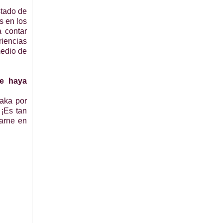
stado de
s en los
 contar
riencias
medio de
te haya
aka por
.
¡
Es tan
carne en