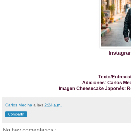
Instagr
Texto/Entrevis
Adiciones: Carlos M
Imagen Cheesecake Japonés: Rec
Carlos Medina
a la/s
2:24 a.m.
Compartir
No hay comentarios.: