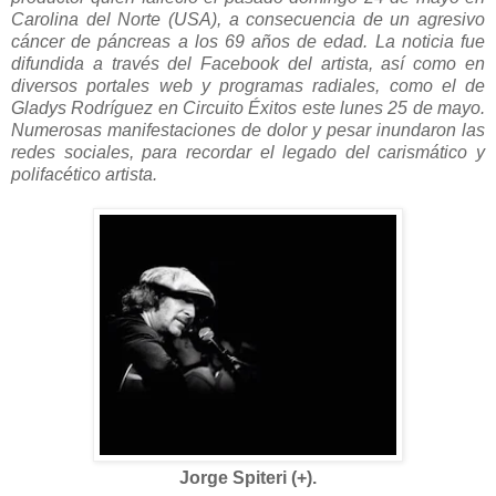
Carolina del Norte (USA), a consecuencia de un agresivo
cáncer de páncreas a los 69 años de edad. La noticia fue
difundida a través del Facebook del artista, así como en
diversos portales web y programas radiales, como el de
Gladys Rodríguez en Circuito Éxitos este
lunes 25 de mayo
.
Numerosas manifestaciones de dolor y pesar inundaron las
redes sociales, para recordar el legado del carismático y
polifacético artista.
Jorge Spiteri (
+).