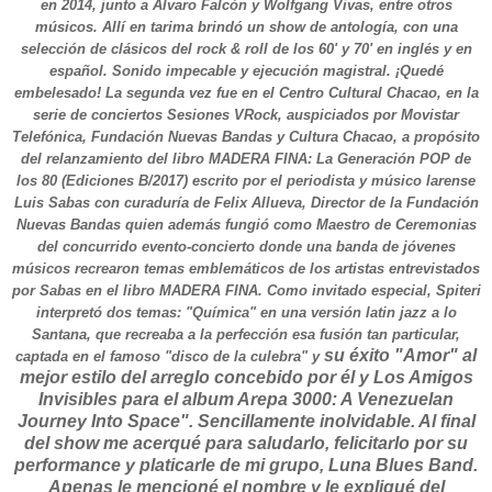
en 2014, junto a Álvaro Falcón y Wolfgang Vivas, entre otros
músicos. Allí en tarima brindó un show de antología, con una
selección de clásicos del rock & roll de los 60' y 70' en inglés y en
español. Sonido impecable y ejecución magistral. ¡Quedé
embelesado! La segunda vez fue en el Centro Cultural Chacao, en la
serie de conciertos Sesiones VRock, auspiciados por Movistar
Telefónica, Fundación Nuevas Bandas y Cultura Chacao, a propósito
del relanzamiento del libro MADERA FINA: La Generación POP de
los 80 (Ediciones B/2017) escrito por el periodista y músico larense
Luis Sabas con curaduría de Felix Allueva, Director de la Fundación
Nuevas Bandas quien además fungió como Maestro de Ceremonias
del concurrido evento-concierto donde una banda de jóvenes
músicos recrearon temas emblemáticos de los artistas entrevistados
por Sabas en el libro MADERA FINA. Como invitado especial, Spiteri
interpretó dos temas: "Química" en una versión latin jazz a lo
Santana, que recreaba a la perfección esa fusión tan particular,
su éxito "Amor" al
captada en el famoso "disco de la culebra" y
mejor estilo del arreglo concebido por él y Los Amigos
Invisibles para el album Arepa 3000: A Venezuelan
Journey Into Space". Sencillamente inolvidable. Al final
del show me acerqué para saludarlo, felicitarlo por su
performance y platicarle de mi grupo, Luna Blues Band.
Apenas le mencioné el nombre y le expliqué del