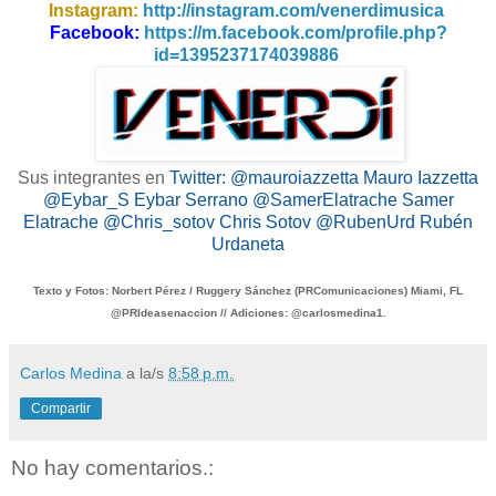
Instagram:
http://instagram.com/venerdimusica
Facebook:
https://m.facebook.com/profile.php?
id=1395237174039886
Sus integrantes en
Twitter: @mauroiazzetta Mauro Iazzetta
@Eybar_S Eybar Serrano @SamerElatrache Samer
Elatrache @Chris_sotov Chris Sotov @RubenUrd Rubén
Urdaneta
Texto y Fotos: Norbert Pérez / Ruggery Sánchez (PRComunicaciones) Miami, FL
@PRIdeasenaccion
// Adiciones: @carlosmedina1.
Carlos Medina
a la/s
8:58 p.m.
Compartir
No hay comentarios.: