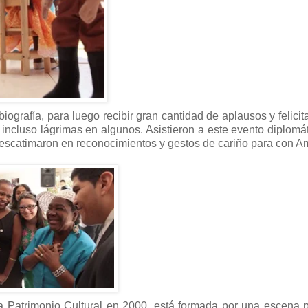
grafía, para luego recibir gran cantidad de aplausos y felicit
 incluso lágrimas en algunos. Asistieron a este evento diplomá
 escatimaron en reconocimientos y gestos de cariño para con 
da Patrimonio Cultural en 2000, está formada por una escena p