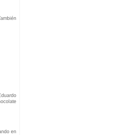
 También
Eduardo
hocolate
rando en