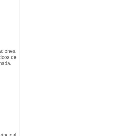
aciones.
ticos de
Amada.
rincipal