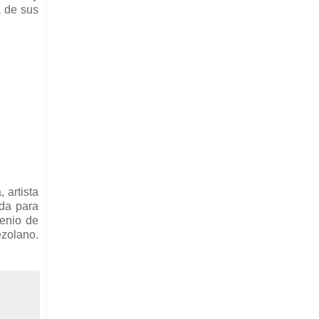
a de sus
 artista
ada para
genio de
ezolano.