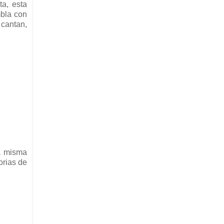
ta, esta
mbla con
 cantan,
la misma
orias de