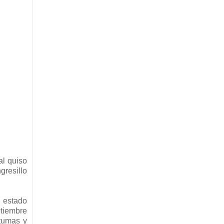
al quiso
gresillo
l estado
ptiembre
otumas y