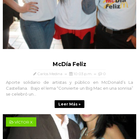
McDía Feliz
Carlos Medina
10:03 p.m.
0
Aporte solidario de artistas y público en McDonald’s La
Castellana. Bajo el lema “Convierte un Big Mac en una sonrisa”
se celebró un...
Leer Más »
VÍCTOR X