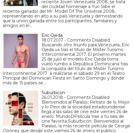
reciente Joven Venezuela 2008, se trata
del cocktail homenaje a Yuri Slibe el
reciente ganador del Mr. Model Of The Universe 2008,
representando en alto a su país Venezuela y demostrando
que la unión ganada entre los participantes, familiares y
amigos en el…
Eric Ojeda
18.07.2017 - Comments Disabled
Buscando otro triunfo para Venezuela, Eric
Ojeda va tras el título de Míster Turismo
Intercontinental 2017. El próximo martes
25 de julio el modelo Eric Ojeda toma
vuelo rumbo a República Dominicana tras
la conquista del título de Míster Turismo
Intercontinental 2017 a realizarse el sábado 29 en el Teatro
Principal del Dominican Fiesta en Santo Domingo y dónde
más de 15 países se…
Suburbicon
26.01.2018 - Comments Disabled
Bienvenidos al Paraíso: Retrato de lo Mejor
y lo Peor de la sociedad estadounidense
llega a las salas de cine este viernes 26 de
enero. MundoDPelícula trae a tu sala de
cine favorita Suburbicon: Bienvenidos al
Paraíso, la más reciente película de George
Clooney que desde este viernes 26 de enero el público