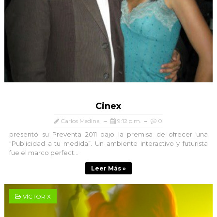
Cinex
Carlos Medina
9:12 p.m.
0
presentó su Preventa 2011 bajo la premisa de ofrecer una
“Publicidad a tu medida”. Un ambiente interactivo y futurista
fue el marco perfect...
Leer Más »
VÍCTOR X