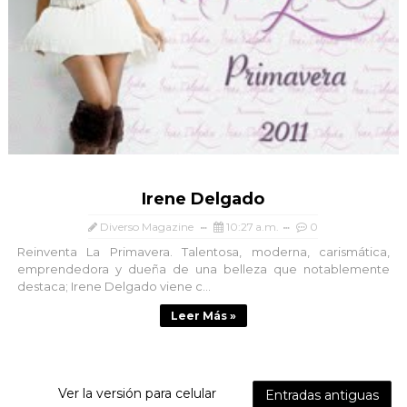
Irene Delgado
Diverso Magazine
10:27 a.m.
0
Reinventa La Primavera. Talentosa, moderna, carismática,
emprendedora y dueña de una belleza que notablemente
destaca; Irene Delgado viene c...
Leer Más »
Ver la versión para celular
Entradas antiguas