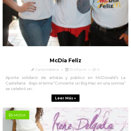
McDía Feliz
Carlos Medina
10:03 p.m.
0
Aporte solidario de artistas y público en McDonald’s La
Castellana. Bajo el lema “Convierte un Big Mac en una sonrisa”
se celebró un...
Leer Más »
MODA