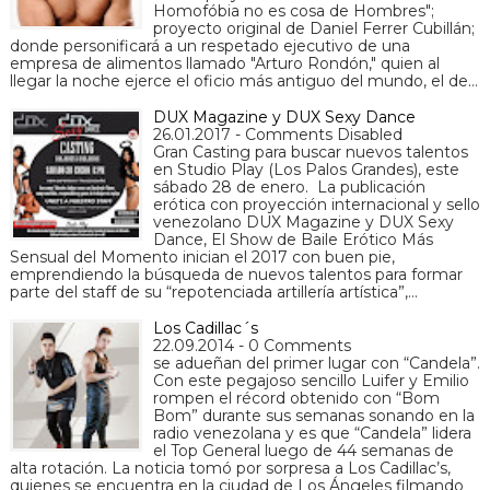
Homofóbia no es cosa de Hombres";
proyecto original de Daniel Ferrer Cubillán;
donde personificará a un respetado ejecutivo de una
empresa de alimentos llamado "Arturo Rondón," quien al
llegar la noche ejerce el oficio más antiguo del mundo, el de…
DUX Magazine y DUX Sexy Dance
26.01.2017 - Comments Disabled
Gran Casting para buscar nuevos talentos
en Studio Play (Los Palos Grandes), este
sábado 28 de enero. La publicación
erótica con proyección internacional y sello
venezolano DUX Magazine y DUX Sexy
Dance, El Show de Baile Erótico Más
Sensual del Momento inician el 2017 con buen pie,
emprendiendo la búsqueda de nuevos talentos para formar
parte del staff de su “repotenciada artillería artística”,…
Los Cadillac´s
22.09.2014 - 0 Comments
se adueñan del primer lugar con “Candela”.
Con este pegajoso sencillo Luifer y Emilio
rompen el récord obtenido con “Bom
Bom” durante sus semanas sonando en la
radio venezolana y es que “Candela” lidera
el Top General luego de 44 semanas de
alta rotación. La noticia tomó por sorpresa a Los Cadillac’s,
quienes se encuentra en la ciudad de Los Ángeles filmando