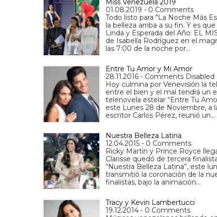
Miss Venezuela 2019
01.08.2019 - 0 Comments
Todo listo para "La Noche Más E
la belleza arriba a su fin. Y es 
Linda y Esperada del Año: EL MI
de Isabella Rodríguez en el magn
las 7:00 de la noche por…
Entre Tu Amor y Mi Amor
28.11.2016 - Comments Disabled
Hoy culmina por Venevisión la te
entre el bien y el mal tendrá un 
telenovela estelar “Entre Tu Amor
este Lunes 28 de Noviembre, a la
escritor Carlos Pérez, reunió un…
Nuestra Belleza Latina
12.04.2015 - 0 Comments
Ricky Martin y Prince Royce lle
Clarisse quedó de tercera finalist
“Nuestra Belleza Latina”, este lu
transmitió la coronación de la n
finalistas, bajo la animación…
Tracy y Kevin Lambertucci
19.12.2014 - 0 Comments