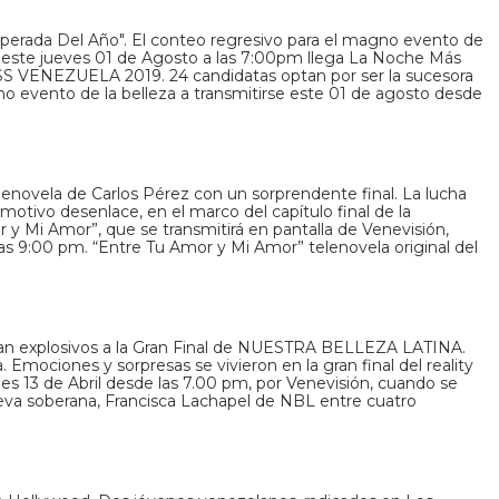
sperada Del Año". El conteo regresivo para el magno evento de
que este jueves 01 de Agosto a las 7:00pm llega La Noche Más
SS VENEZUELA 2019. 24 candidatas optan por ser la sucesora
o evento de la belleza a transmitirse este 01 de agosto desde
lenovela de Carlos Pérez con un sorprendente final. La lucha
emotivo desenlace, en el marco del capítulo final de la
 y Mi Amor”, que se transmitirá en pantalla de Venevisión,
s 9:00 pm. “Entre Tu Amor y Mi Amor” telenovela original del
gan explosivos a la Gran Final de NUESTRA BELLEZA LATINA.
a. Emociones y sorpresas se vivieron en la gran final del reality
nes 13 de Abril desde las 7.00 pm, por Venevisión, cuando se
ueva soberana, Francisca Lachapel de NBL entre cuatro