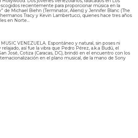
n Hollywood. Dos jóvenes venezolanos, radicados en Los
 escogidos recientemente para proporcionar música en la
” de Michael Biehn (Terminator, Aliens) y Jennifer Blanc (The
s hermanos Tracy y Kevin Lambertucci, quienes hace tres años
ales en Norte…
ONY MUSIC VENEZUELA. Espontáneo y natural, sin poses ni
 relajado, así fue la vibra que Pedro Pérez, a.k.a Budú, el
n José, Cotiza (Caracas, DC), brindó en el encuentro con los
 internacionalización en el plano musical, de la mano de Sony