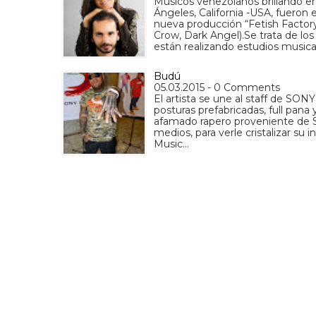
Músicos venezolanos brillando e
Ángeles, California -USA, fueron
nueva producción “Fetish Factory
Crow, Dark Angel).Se trata de lo
están realizando estudios music
Budú
05.03.2015 - 0 Comments
El artista se une al staff de S
posturas prefabricadas, full pana y
afamado rapero proveniente de Sa
medios, para verle cristalizar su
Music…