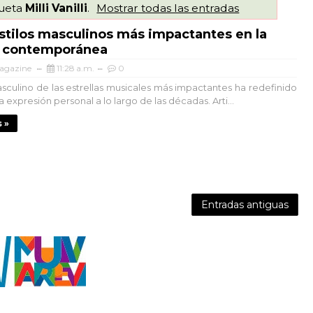
queta
Milli Vanilli
.
Mostrar todas las entradas
estilos masculinos más impactantes en la
 contemporánea
agazine
11:28 a.m.
0
masculino de las estrellas musicales más impactantes ha redefinido
a expresión personal a lo largo de las décadas. Arti...
 »
Entradas antiguas