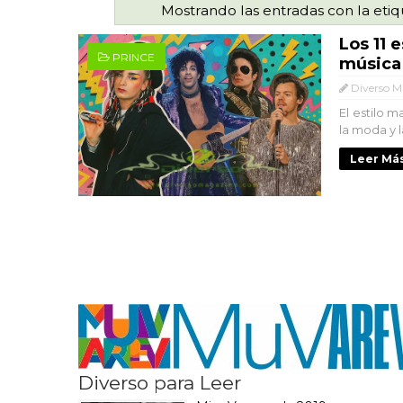
Mostrando las entradas con la eti
Los 11 
PRINCE
música
Diverso M
El estilo 
la moda y l
Leer Más
Diverso para Leer