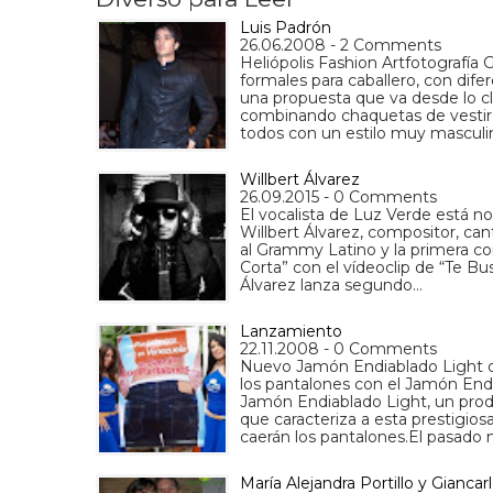
Luis Padrón
26.06.2008 - 2 Comments
Heliópolis Fashion Artfotografía 
formales para caballero, con dife
una propuesta que va desde lo clá
combinando chaquetas de vestir c
todos con un estilo muy masculi
Willbert Álvarez
26.09.2015 - 0 Comments
El vocalista de Luz Verde está 
Willbert Álvarez, compositor, ca
al Grammy Latino y la primera co
Corta” con el vídeoclip de “Te Bu
Álvarez lanza segundo…
Lanzamiento
22.11.2008 - 0 Comments
Nuevo Jamón Endiablado Light 
los pantalones con el Jamón End
Jamón Endiablado Light, un produ
que caracteriza a esta prestigi
caerán los pantalones.El pasado
María Alejandra Portillo y Giancarl