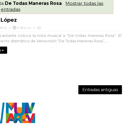
eta
De Todas Maneras Rosa
.
Mostrar todas las
entradas
 López
dina
5:28 p.m.
 cantante coloca la nota musical a “De todas maneras Rosa”. El
ecto dramático de Venevisión “De Todas Maneras Rosa”, ...
 »
Entradas antiguas