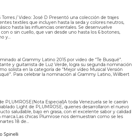
G Torres / Video: José D Presentó una colección de trajes
rentes textiles que incluyen hasta la seda y colores neutros,
sico hasta las influencias orientales. Se desenvuelve
on o sin cuello, que van desde uno hasta los 6 botones,
no y…
nominado al Grammy Latino 2015 por video de “Te Busqué”.
ntante y guitarrista de Luz Verde, logra su segunda nominación
mo solista en la categoría de “Mejor vídeo Musical Versión
squé”. Para celebrar la nominación al Grammy Latino, Willbert
de PLUMROSE(Nota Especial)A toda Venezuela se le caerán
iablado Light de PLUMROSE, quienes desarrollaron el nuevo
cto saludable, bajo en grasa, con el excelente sabor y calidad
osa marca.Las chicas Plumrose nos demuestran como se les
 martes 18 de…
o Spinelli