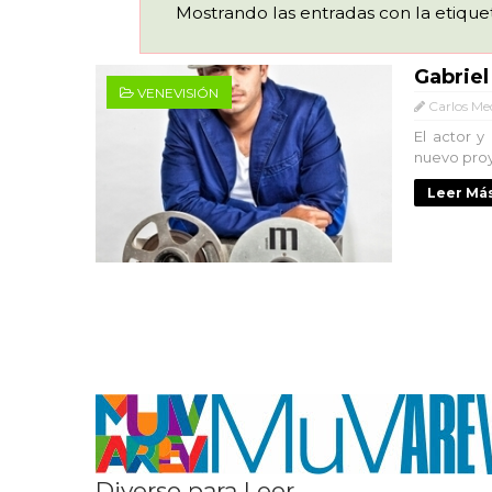
Mostrando las entradas con la etiqu
Gabriel
VENEVISIÓN
Carlos Me
El actor y
nuevo proy
Leer Más
Diverso para Leer