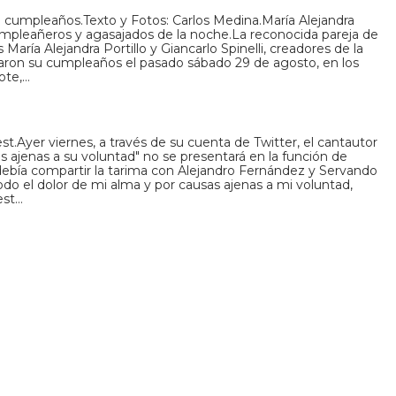
 cumpleaños.Texto y Fotos: Carlos Medina.María Alejandra
s cumpleañeros y agasajados de la noche.La reconocida pareja de
María Alejandra Portillo y Giancarlo Spinelli, creadores de la
aron su cumpleaños el pasado sábado 29 de agosto, en los
zote,…
st.Ayer viernes, a través de su cuenta de Twitter, el cantautor
s ajenas a su voluntad" no se presentará en la función de
debía compartir la tarima con Alejandro Fernández y Servando
odo el dolor de mi alma y por causas ajenas a mi voluntad,
est…