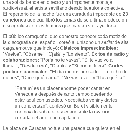
una sólida banda en directo y un imponente montaje
audiovisual, el artista sevillano desató la euforia colectiva.
El repertorio de la noche fue una curaduría impecable de
23
canciones
que equilibró los temas de su última producción
discográfica con los himnos que marcan su trayectoria.
El público caraqueño, que demostró conocer cada matiz de
la discografía del español, coreó al unísono un
setlist
de alta
carga emotiva que incluyó:
Clásicos imprescindibles:
"Vuelve", "Cóseme", "Ojalá" y "Lo siento".
Éxitos de radio y
colaboraciones:
"Porfa no te vayas", "Si te vuelvo a
llamar", "Desde cero", "Diablo" y "Si por mí fuera".
Cortes
poéticos esenciales:
"El día menos pensado", "Te echo de
menos", "Dime quién ama", "Me vas a ver" y "Hola qué tal".
"Para mí es un placer enorme poder cantar en
Venezuela después de tanto tiempo queriendo
estar aquí con ustedes. Necesitaba venir y darles
un conciertazo", confesó un Beret visiblemente
conmovido sobre el escenario ante la ovación
cerrada del auditorio capitalino.
La plaza de Caracas no fue una parada cualquiera en el