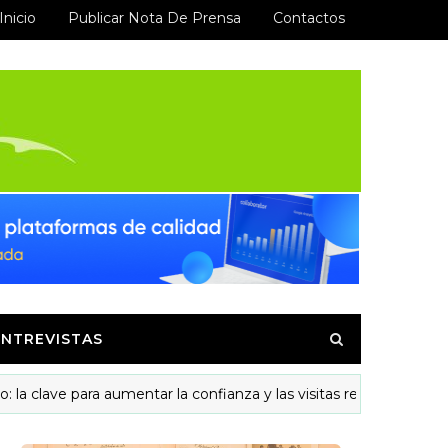
Inicio
Publicar Nota De Prensa
Contactos
ENTREVISTAS
ra aumentar la confianza y las visitas recurrentes
MOD