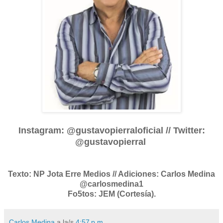
Instagram: @gustavopierraloficial // Twitter:
@gustavopierral
Texto: NP Jota Erre Medios // Adiciones: Carlos Medina
@carlosmedina1
Fo5tos: JEM (Cortesía).
Carlos Medina
a la/s
4:57 p.m.