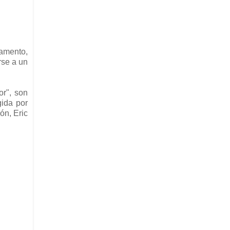
ramento,
rse a un
or", son
ida por
ón, Eric