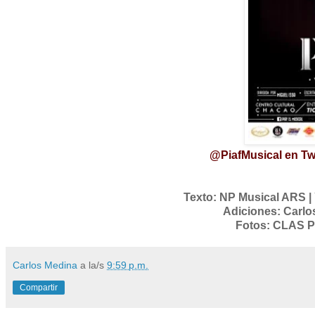
@PiafMusical en Twi
Texto: NP Musical ARS | 
Adiciones: Carl
Fotos: CLAS Pr
Carlos Medina
a la/s
9:59 p.m.
Compartir