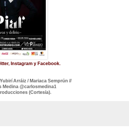
tter, Instagram y Facebook.
Yubirí Arráiz / Mariaca Semprún //
os Medina @carlosmedina1
oducciones (Cortesía).