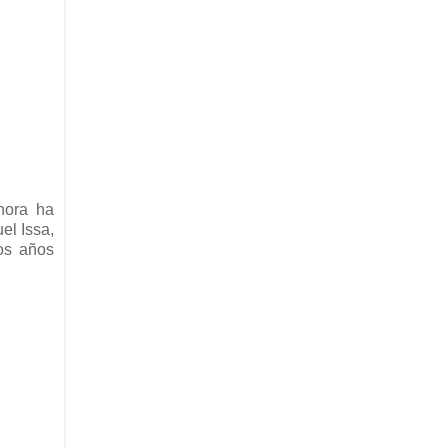
hora ha
el Issa,
los años