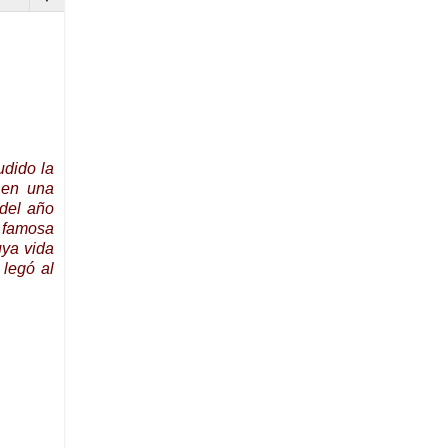
udido la
, en una
 del año
s famosa
uya vida
 legó al