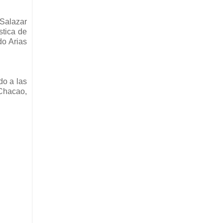
Salazar
stica de
do Arias
do a las
 Chacao,