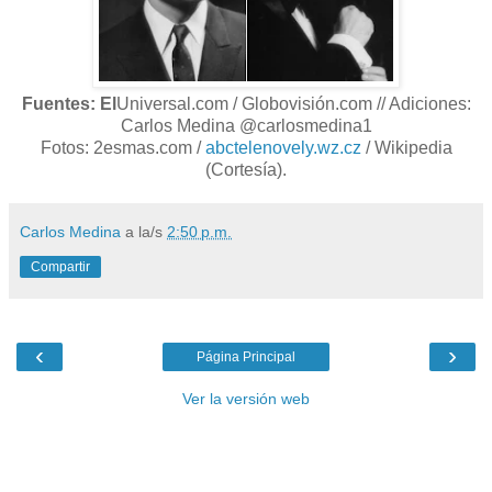
Fuentes: El
Universal.com / Globovisión.com // Adiciones:
Carlos Medina @carlosmedina1
Fotos: 2esmas.com /
abctelenovely.wz.cz
/ Wikipedia
(Cortesía).
Carlos Medina
a la/s
2:50 p.m.
Compartir
‹
›
Página Principal
Ver la versión web