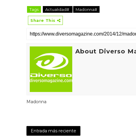
Tags
Actualidad#
Madonna#
Share This
About Diverso M
Madonna
Entrada más reciente