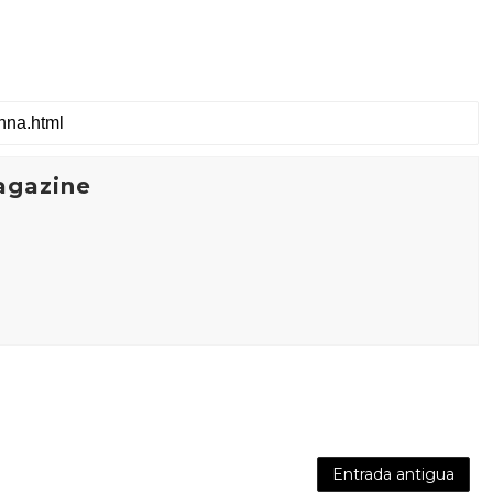
agazine
Entrada antigua