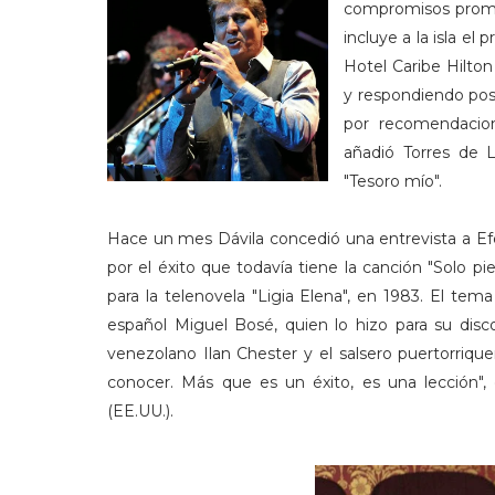
compromisos promoc
incluye a la isla e
Hotel Caribe Hilton
y respondiendo pos
por recomendacion
añadió Torres de L
"Tesoro mío".
Hace un mes Dávila concedió una entrevista a Ef
por el éxito que todavía tiene la canción "Solo p
para la telenovela "Ligia Elena", en 1983. El tem
español Miguel Bosé, quien lo hizo para su dis
venezolano Ilan Chester y el salsero puertorriqu
conocer. Más que es un éxito, es una lección", 
(EE.UU.).