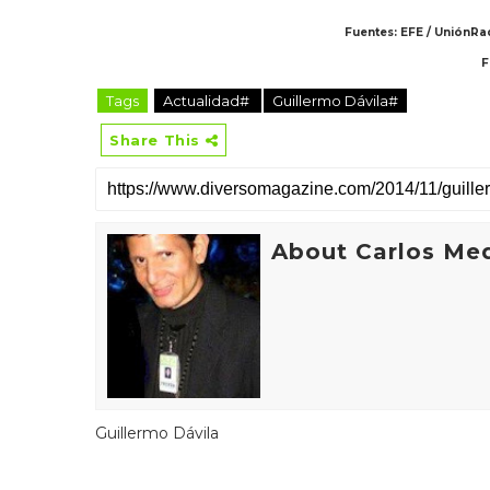
Fuentes: EFE / UniónRa
F
Tags
Actualidad#
Guillermo Dávila#
Share This
About Carlos Me
Guillermo Dávila