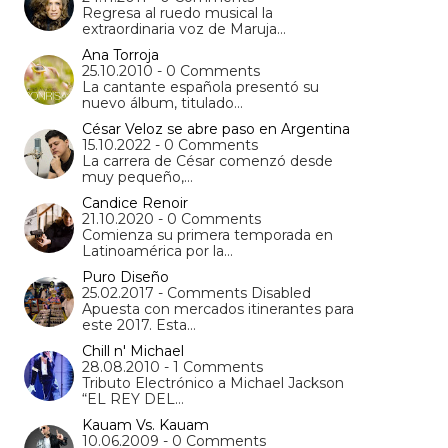
Regresa al ruedo musical la
extraordinaria voz de Maruja…
Ana Torroja
25.10.2010 - 0 Comments
La cantante española presentó su
nuevo álbum, titulado…
César Veloz se abre paso en Argentina
15.10.2022 - 0 Comments
La carrera de César comenzó desde
muy pequeño,…
Candice Renoir
21.10.2020 - 0 Comments
Comienza su primera temporada en
Latinoamérica por la…
Puro Diseño
25.02.2017 - Comments Disabled
Apuesta con mercados itinerantes para
este 2017. Esta…
Chill n' Michael
28.08.2010 - 1 Comments
Tributo Electrónico a Michael Jackson
“EL REY DEL…
Kauam Vs. Kauam
10.06.2009 - 0 Comments