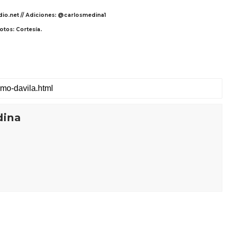
dio.net // Adiciones: @carlosmedina1
otos: Cortesía.
dina