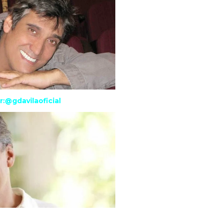
r:@gdavilaoficial