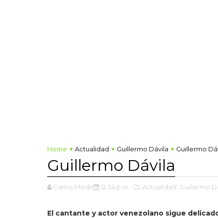
Home
Actualidad
Guillermo Dávila
Guillermo Dá
Guillermo Dávila
Carlos Medina
12:34 p.m.
,Actualidad
,Guillermo D
El cantante y actor venezolano sigue delicado