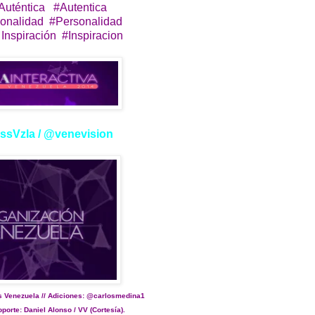
 Auténtica #Autentica
sonalidad #Personalidad
Inspiración #Inspiracion
issVzla / @venevision
s Venezuela // Adiciones: @carlosmedina1
orte: Daniel Alonso / VV (Cortesía).