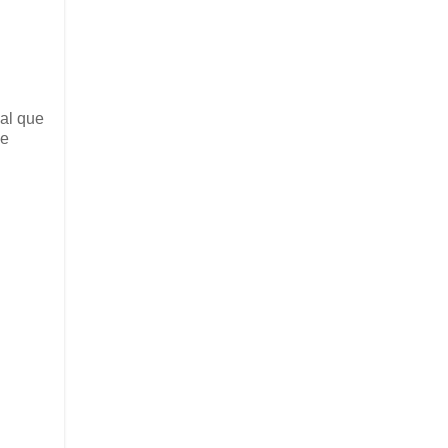
ual que
de