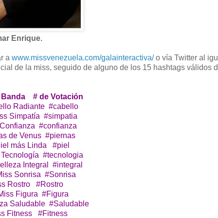
ar Enrique.
ar a
www.missvenezuela.com/galainteractiva/
o vía Twitter al ig
cial de la miss, seguido de alguno de los 15 hashtags válidos 
 Banda # de Votación
llo Radiante #cabello
 Simpatía #simpatia
Confianza #confianza
as de Venus #piernas
el más Linda #piel
Tecnología #tecnologia
a Integral #integral
Miss Sonrisa #Sonrisa
ss Rostro #Rostro
iss Figura #Figura
za Saludable #Saludable
ss Fitness #Fitness