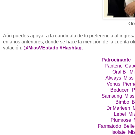
Om
Aún puedes apoyar a la candidata de tu preferencia al ingres
en años anteriores, donde se hace la mención de la cuenta ofi
votación:
@MissVEstado #Hashtag.
Patrocinante
Pantene Cabe
Oral B Miss
Always Miss 
Venus Piern
Beducen Pi
Samsung Miss 
Bimbo Bellez
Dr Marteen 
Lebel Mi
Plumrose M
Farmatodo Belle
Isolate Mi