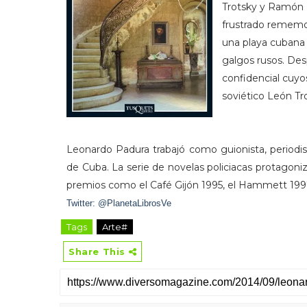
Trotsky y Ramón M
frustrado rememor
una playa cuban
galgos rusos. Des
confidencial cuyos
soviético León T
Leonardo Padura trabajó como guionista, periodist
de Cuba. La serie de novelas policiacas protagon
premios como el Café Gijón 1995, el Hammett 1997, 
Twitter: @PlanetaLibrosVe
Tags
Arte#
Share This