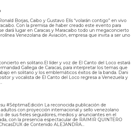
o
Ronald Borjas, Caibo y Gustavo Elís “volarán contigo” en vivo
acaibo. Con la premisa de haber creado este evento para
 se dará lugar en Caracas y Maracaibo todo un megaconcierto
aerolínea Venezolana de Aviación, empresa que invita a ser uno
ncierto en solitario.El líder y voz de El Canto del Loco estará
rmandad Gallega de Caracas, para interpretar los temas que
ajo en solitario y los emblemáticos éxitos de la banda. Dani
ositor y vocalista de El Canto del Loco regresa a Venezuela y
…
n su #SéptimaEdición La reconocida publicación de
adultos con proyección internacional y sello venezolano
o de sus fieles seguidores, medios y anunciantes en el
ada, con la presencia espectacular de RAIMIR QUINTERO
 #ChicasDUX de Contenido ALEJANDRA…