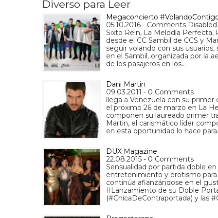
Diverso para Leer
Megaconcierto #VolandoContig
05.10.2016 - Comments Disabled
Sixto Rein, La Melodía Perfecta, 
desde el CC Sambil de CCS y Mar
seguir volando con sus usuarios,
en el Sambil, organizada por la 
de los pasajeros en los…
Dani Martin
09.03.2011 - 0 Comments
llega a Venezuela con su primer co
el próximo 26 de marzo en La He
componen su laureado primer trab
Martin, el carismático líder comp
en esta oportunidad lo hace para
DUX Magazine
22.08.2015 - 0 Comments
Sensualidad por partida doble e
entretenimiento y erotismo para 
continúa afianzándose en el gust
#Lanzamiento de su Doble Port
(#ChicaDeContraportada) y las