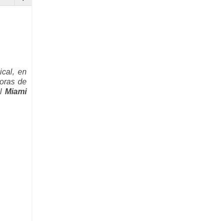
cal, en
toras de
el
Miami