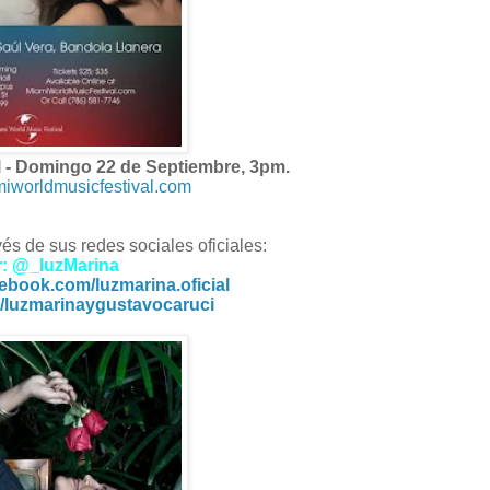
l - Domingo 22 de Septiembre, 3pm.
miworldmusicfestival.com
és de sus redes sociales oficiales:
r: @_luzMarina
book.com/luzmarina.oficial
luzmarinaygustavocaruci