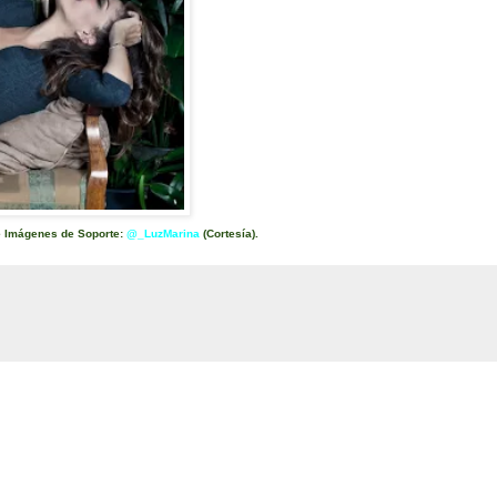
e Imágenes de Soporte:
@_LuzMarina
(Cortesía).