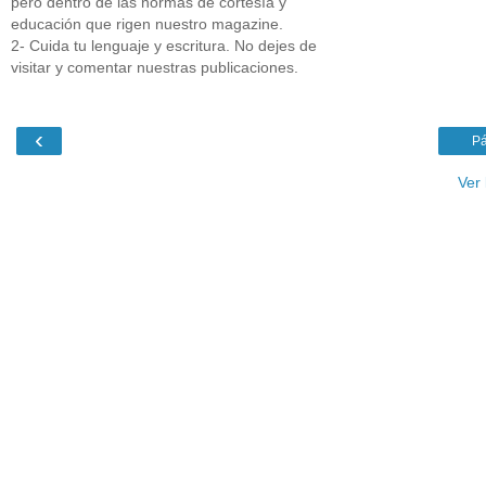
pero dentro de las normas de cortesía y
educación que rigen nuestro magazine.
2- Cuida tu lenguaje y escritura. No dejes de
visitar y comentar nuestras publicaciones.
‹
Pá
Ver 