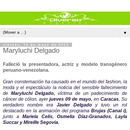
▼
viernes, 10 de mayo de 2013
Maryluchi Delgado
Falleció la presentadora, actriz y modelo transgénero
peruano-venezolana.
Gran consternación ha causado en el mundo del fashion, la
moda y el espectáculo la noticia del sensible fallecimiento
de
Maryluchi Delgado,
víctima de un padecimiento de
cáncer de cólon, ayer
jueves 09 de mayo,
en
Caracas.
Su
verdadero nombre era
Javier Delgado
y tuvo un rol
destacado en la animación del programa
Brujas (Cana
l i),
junto a
Mariela Celis, Osmelia Díaz-Granados, Layla
Succar y Mireille Segovia.