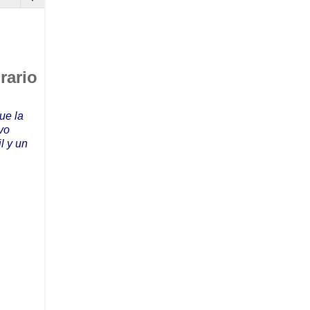
rario
ue la
vo
l y un