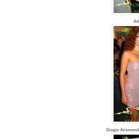
Ad
Giogia Arismendi