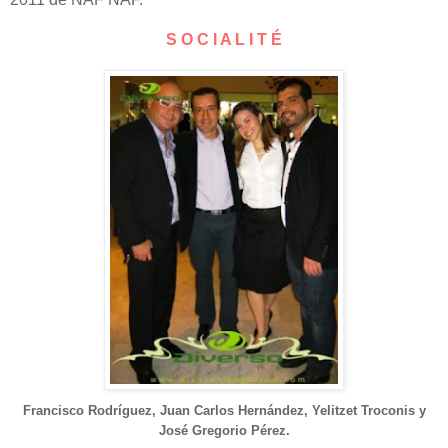
S O C I A L I T É
Francisco Rodríguez, Juan Carlos Hernández,
Yelitzet Troconis y
José Gregorio Pérez.