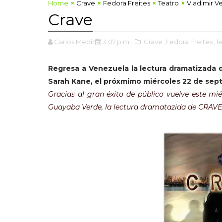
Home
Crave
Fedora Freites
Teatro
Vladimir V
Crave
Carlos Medina
3:07 p.m.
,Crave
,Fedora Freites
,T
Regresa a Venezuela la lectura dramatizada 
Sarah Kane, el próxmimo miércoles 22 de sep
Gracias al gran éxito de público vuelve este mi
Guayaba Verde, la lectura dramatazida de CRAVE,