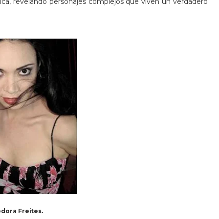
ítica, revelando personajes complejos que viven un verdadero
dora Freites.