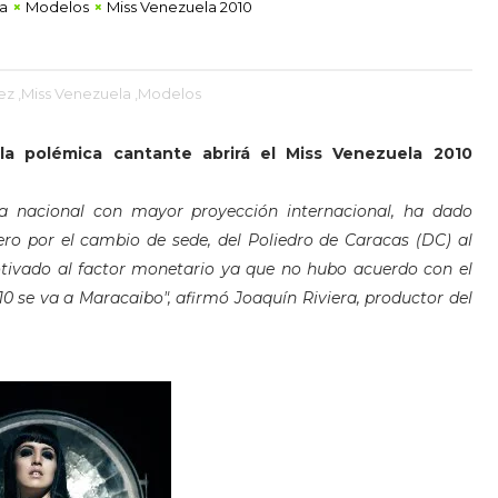
a
Modelos
Miss Venezuela 2010
ez
,Miss Venezuela
,Modelos
 la polémica cantante abrirá el Miss Venezuela 2010
za nac
ional con mayor proyección internacional, ha dado
ero por el cambio de sede, del Poliedro de Cara
cas (DC) al
otivado al factor monetario ya que no hubo acuerdo con el
10 se va a Maracaibo", afirmó Joa
quín Riviera, productor del