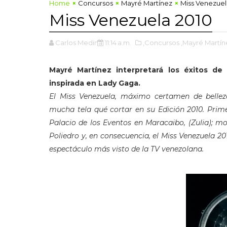
Home
Concursos
Mayré Martínez
Miss Venezuel
Miss Venezuela 2010
Carlos Medina
11:14 a.m.
,Concursos
,Mayré Martín
Mayré Martínez interpretará los éxitos de
inspirada en Lady Gaga.
El Miss Venezuela, máximo certamen de belle
mucha tela qué cortar en su Edición 2010. Prim
Palacio de los Eventos en Maracaibo, (Zuli
a); m
Poliedro y, en consecuencia, el Miss Venezuela 20
espectáculo más visto de l
a TV venezolana.