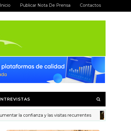
Inicio
Publicar Nota De Prensa
Contactos
ENTREVISTAS
la confianza y las visitas recurrentes
Ysama
MODELOS