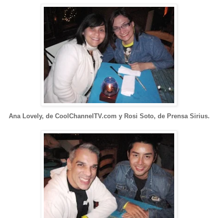
Ana Lovely, de CoolChannelTV.com y Rosi Soto, de Prensa Sirius.