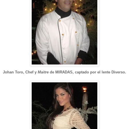
Johan Toro, Chef y
Maitre
de MIRADAS, c
aptado por el lente Di
verso.