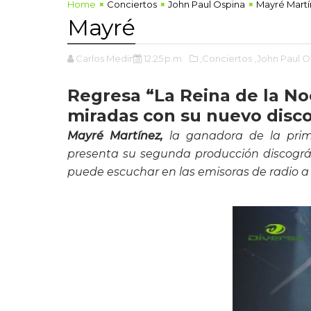
Home
Conciertos
John Paul Ospina
Mayré Mart
Mayré
Carlos Medina
12:25 p.m.
,Conciertos
,John Paul O
Regresa “La Reina de la No
miradas con su nuevo disc
Mayré Martínez,
la ganadora de la prime
presenta su segunda producción discográf
puede escuchar en las emisoras de radio a 