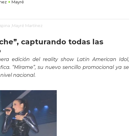
ínez
Mayré
spina
,Mayré Martínez
che”, capturando todas las
o
ra edición del reality show Latin American Idol,
ica. “Mírame”, su nuevo sencillo promocional ya se
nivel nacio
nal.