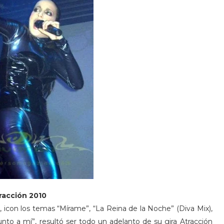
ra
cció
n
2010
icon los temas “Mírame”, “La Reina de la Noche” (Diva Mix),
nto a mí”, resultó ser todo un adelanto de su gira Atracción