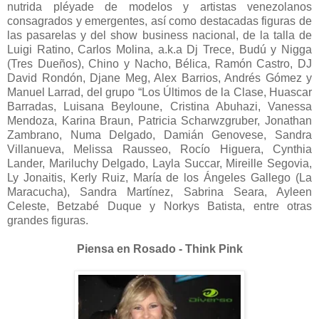
nutrida pléyade de modelos y artistas venezolanos
consagrados y emergentes, así como destacadas figuras de
las pasarelas y del show business nacional, de la talla de
Luigi Ratino, Carlos Molina, a.k.a Dj Trece, Budú y Nigga
(Tres Dueños), Chino y Nacho, Bélica, Ramón Castro, DJ
David Rondón, Djane Meg, Alex Barrios, Andrés Gómez y
Manuel Larrad, del grupo “Los Últimos de la Clase, Huascar
Barradas, Luisana Beyloune, Cristina Abuhazi, Vanessa
Mendoza, Karina Braun, Patricia Scharwzgruber, Jonathan
Zambrano, Numa Delgado, Damián Genovese, Sandra
Villanueva, Melissa Rausseo, Rocío Higuera, Cynthia
Lander, Mariluchy Delgado, Layla Succar, Mireille Segovia,
Ly Jonaitis, Kerly Ruiz, María de los Ángeles Gallego (La
Maracucha), Sandra Martínez, Sabrina Seara, Ayleen
Celeste, Betzabé Duque y Norkys Batista, entre otras
grandes figuras.
Piensa en Rosado - T
hink Pink