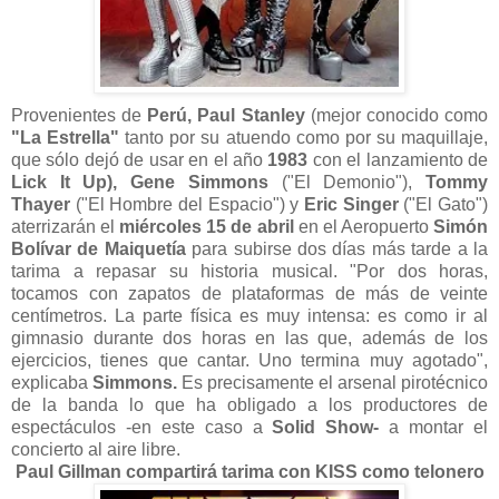
Provenientes de
Perú, Paul Stanley
(mejor conocido como
"La Estrella"
tanto por su atuendo como por su maquillaje,
que sólo dejó de usar en el año
1983
con el lanzamiento de
Lick It Up),
Gene Simmons
("El Demonio"),
Tommy
Thayer
("El Hombre del Espacio") y
Eric Singer
("El Gato")
aterrizarán el
miércoles 15 de abril
en el Aeropuerto
Simón
Bolívar de Maiquetía
para subirse dos días más tarde a la
tarima a repasar su historia musical. "Por dos horas,
tocamos con zapatos de plataformas de más de veinte
centímetros. La parte física es muy intensa: es como ir al
gimnasio durante dos horas en las que, además de los
ejercicios, tienes que cantar. Uno termina muy agotado",
explicaba
Simmons.
Es precisamente el arsenal pirotécnico
de la banda lo que ha obligado a los productores de
espectáculos -en este caso a
Solid Show-
a montar el
concierto al aire libre.
Paul Gillman compartirá tarima con KISS como telonero