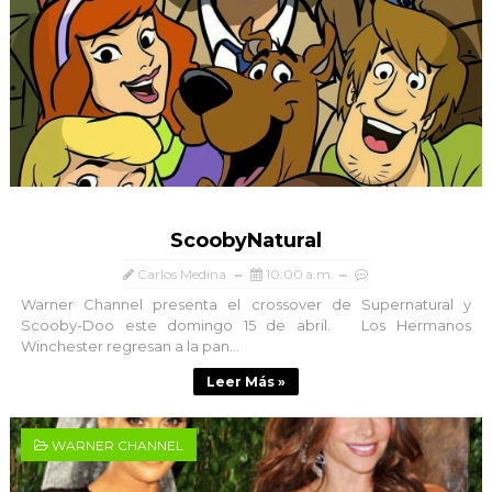
ScoobyNatural
Carlos Medina
10:00 a.m.
Warner Channel presenta el crossover de Supernatural y
Scooby-Doo este domingo 15 de abril. Los Hermanos
Winchester regresan a la pan...
Leer Más »
WARNER CHANNEL