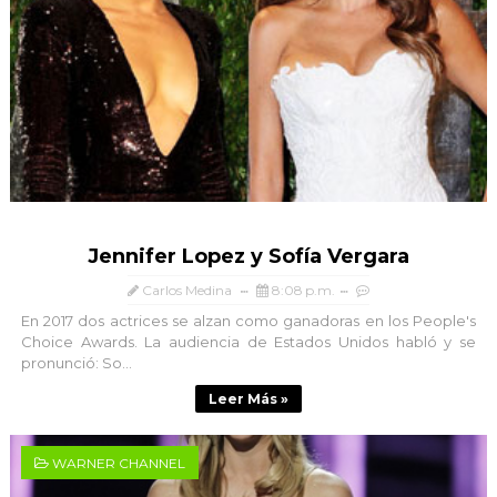
Jennifer Lopez y Sofía Vergara
Carlos Medina
8:08 p.m.
En 2017 dos actrices se alzan como ganadoras en los People's
Choice Awards. La audiencia de Estados Unidos habló y se
pronunció: So...
Leer Más »
WARNER CHANNEL