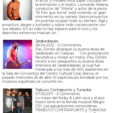
El actor y modelo está super cotizado en
la animación y el teatro. Leonardo Aldana,
conductor de “Vitrina” y actor de la pieza
“El Pez que fuma” está viviendo un gran
momento en su carrera. Varios proyectos
en puertas ocupan todo su tiempo. Ágil y
proactivo, alegre y luchador y sobre todo consecuente con
sus ideales. En su vida no hay espacio para el ocio y los
deportes extremos marcan un …
Jarabedepalo
28.04.2012 - 0 Comments
Pau Donés obsequió su buena dosis de
Jarabepalo en Caracas. Con prescripción
facultativa y récipe en mano, Pau Donés
recetó a los caraqueños su buena dosis
intensiva de Jarabedepalo, la cual fue
medicada a los más de 400 asistentes en
la Sala de Conciertos del Centro Cultural Corp Banca, el
pasado miércoles 25 de abril. El espectáculo brindado por los
músicos españoles se convirtió en…
Trabuco Contrapunto y Tunacka
07.05.2011 - 2 Comments
Lo mejor del funky & Latin soul y el jazz
fusión sonó en la tienda musical Allegro
CSI. Las agrupaciones venezolanas
TRABUCO CONTRAPUNTO y TUNACKA