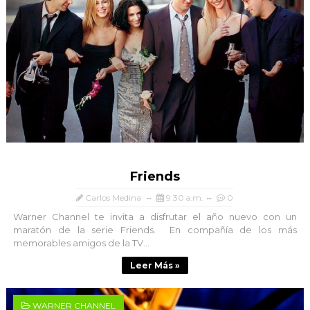
Friends
Carlos Medina
9:30 a.m.
0
Warner Channel te invita a disfrutar el año nuevo con un
maratón de la serie Friends. En compañía de los más
memorables amigos de la TV...
Leer Más »
WARNER CHANNEL