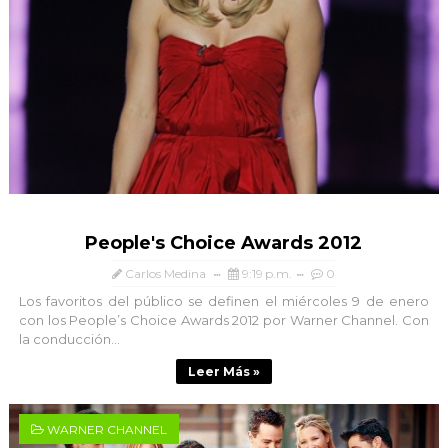
People's Choice Awards 2012
Carlos Medina
9:19 p.m.
0
Los favoritos del público se definen el miércoles 9 de enero
con los People’s Choice Awards 2012 por Warner Channel. Con
la conducción...
Leer Más »
WARNER CHANNEL