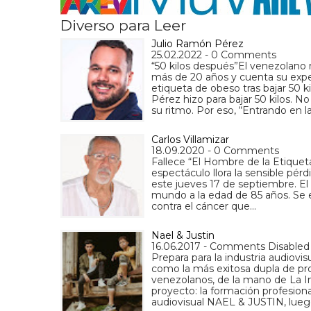
Diverso para Leer
Julio Ramón Pérez
25.02.2022 - 0 Comments
“50 kilos después”El venezolano 
más de 20 años y cuenta su exper
etiqueta de obeso tras bajar 50 
Pérez hizo para bajar 50 kilos. N
su ritmo. Por eso, “Entrando en 
Carlos Villamizar
18.09.2020 - 0 Comments
Fallece “El Hombre de la Etiquet
espectáculo llora la sensible pérd
este jueves 17 de septiembre. El 
mundo a la edad de 85 años. Se e
contra el cáncer que…
Nael & Justin
16.06.2017 - Comments Disabled
Prepara para la industria audiovi
como la más exitosa dupla de pro
venezolanos, de la mano de La 
proyecto: la formación profesiona
audiovisual NAEL & JUSTIN, lueg