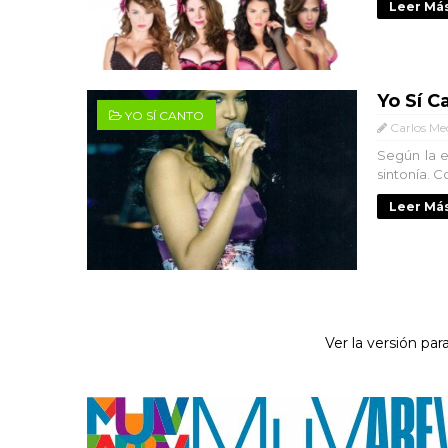
Leer Más
Yo Sí C
YO SÍ CANTO
Carlos Me
Según la e
sintonía. C
Leer Más
Ver la versión para