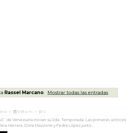
ta
Rassel Marcano
.
Mostrar todas las entradas
dina
6:58 p.m.
0
AS” de Venezuela inician su 2da. Temporada. Las primeras actrices
lina Herrera, Dora Mazzone y Fedra López junto ...