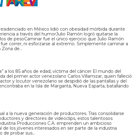
residenciado en México lidió con obesidad mórbida durante
iencia a través del humorJulio Ramón logró quitarse la
kilos de pesoCaminar fue el único ejercicio que Julio Ramón
o fue correr, ni esforzarse al extremo. Simplemente caminar a
la Zona de…
a” a los 85 años de edad, víctima del cáncer El mundo del
ida del primer actor venezolano Carlos Villamizar, quien falleció
actor y locutor venezolano se despidió de las pantallas y del
ncontraba en la Isla de Margarita, Nueva Esparta, batallando
sual a la nueva generación de productores. Tras consolidarse
ductores y directores de videoclips, estos talentosos
Industria Producciones C.A. emprenden un ambicioso
l de los jóvenes interesados en ser parte de la industria
o de probar sus…