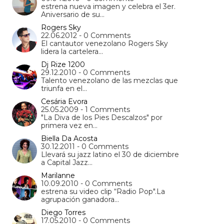
estrena nueva imagen y celebra el 3er.
Aniversario de su…
Rogers Sky
22.06.2012 - 0 Comments
El cantautor venezolano Rogers Sky
lidera la cartelera…
Dj Rize 1200
29.12.2010 - 0 Comments
Talento venezolano de las mezclas que
triunfa en el…
Cesária Evora
25.05.2009 - 1 Comments
"La Diva de los Pies Descalzos" por
primera vez en…
Biella Da Acosta
30.12.2011 - 0 Comments
Llevará su jazz latino el 30 de diciembre
a Capital Jazz…
Marilanne
10.09.2010 - 0 Comments
estrena su video clip “Radio Pop".La
agrupación ganadora…
Diego Torres
17.05.2010 - 0 Comments