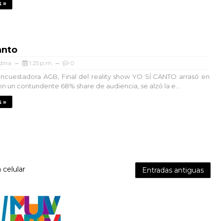
 »
anto
dina
1:25 p.m.
0
ncuestadora AGB, Final del reality show YO SÍ CANTO arrasó en
on un contundente 68% share de audiencia, se alzó la e...
 »
 celular
Entradas antiguas