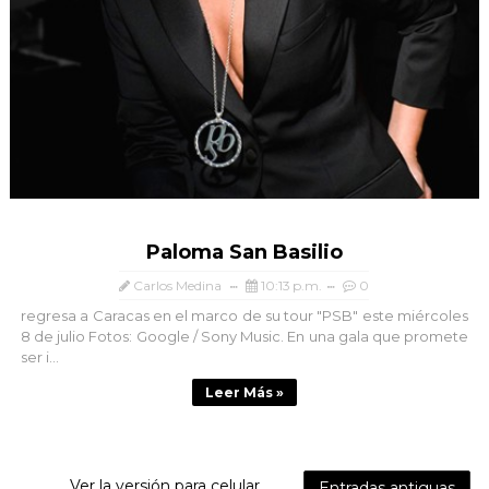
Paloma San Basilio
Carlos Medina
10:13 p.m.
0
regresa a Caracas en el marco de su tour "PSB" este miércoles
8 de julio Fotos: Google / Sony Music. En una gala que promete
ser i...
Leer Más »
Ver la versión para celular
Entradas antiguas