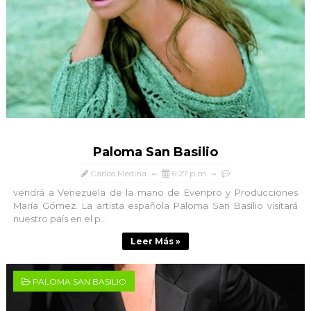
Paloma San Basilio
Carlos Medina
6:27 p.m.
vendrá a Venezuela de la mano de Evenpro y Producciones
María Gómez. La artista española Paloma San Basilio visitará
nuestro país en el p...
Leer Más »
PALOMA SAN BASILIO