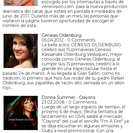
escogido por los internautas a través de
venevisión.com. para la nueva producción
dramática del canal, que estará en pantalla a mediados de
junio de 2011. Durante más de un mes, las personas que
visitaron la página tuvieron oportunidad de escoger el
nombre de esta…
Génesis Oldenburg
05.04.2012 - 0 Comments
La bella actriz GÉNESIS OLDENBURG
celebró sus 15 primaveras.Génesis
Kassandra Oldenburg Velásquez, mejor
conocida como Génesis Oldenburg, al
cumplir sus 15 primaveras, celebró a lo
grande en una espectacular fiesta el
pasado 24 de marzo. A su llegada al Gran Salón, como es
tradición, lo primero que hizo fue recibir de su padre Rafael
Oldenburg, sus zapatillas de tacón alto sentada en un sillón
rojo…
Donna Summer - Crayons
23.02.2008 - 0 Comments
Luego de un largo espacio de tiempo, el
próximo 6 de mayo, (fecha tentativa de
lanzamiento en USA) saldrá al mercado
"Crayons" del cual el sencillo "I'm A Fire" ya
se deja escuchar en algunas emisoras y
Clubs a nivel promocional. Con una