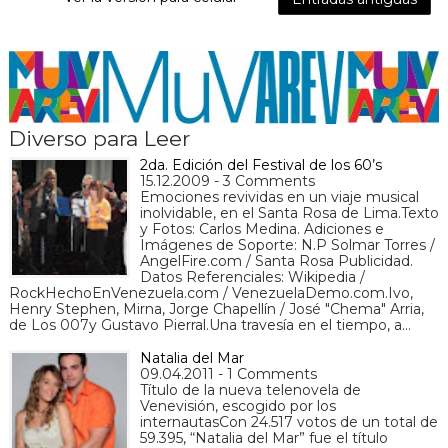
Diverso para Leer
2da. Edición del Festival de los 60’s
15.12.2009 - 3 Comments
Emociones revividas en un viaje musical
inolvidable, en el Santa Rosa de Lima.Texto
y Fotos: Carlos Medina. Adiciones e
Imágenes de Soporte: N.P Solmar Torres /
AngelFire.com / Santa Rosa Publicidad.
Datos Referenciales: Wikipedia /
RockHechoEnVenezuela.com / VenezuelaDemo.com.Ivo,
Henry Stephen, Mirna, Jorge Chapellín / José "Chema" Arria,
de Los 007y Gustavo Pierral.Una travesía en el tiempo, a…
Natalia del Mar
09.04.2011 - 1 Comments
Título de la nueva telenovela de
Venevisión, escogido por los
internautasCon 24.517 votos de un total de
59.395, “Natalia del Mar” fue el título