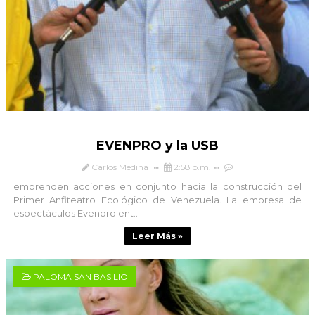
EVENPRO y la USB
Carlos Medina
2:58 p.m.
emprenden acciones en conjunto hacia la construcción del
Primer Anfiteatro Ecológico de Venezuela. La empresa de
espectáculos Evenpro ent...
Leer Más »
PALOMA SAN BASILIO