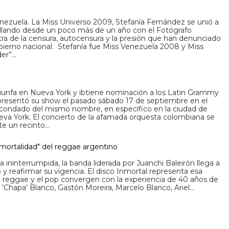
nezuela. La Miss Universo 2009, Stefanía Fernández se unió a
llando desde un poco más de un año con el Fotógrafo
ra de la censura, autocensura y la presión que han denunciado
bierno nacional. Stefanía fue Miss Venezuela 2008 y Miss
der”…
riunfa en Nueva York y ibtiene nominación a los Latin Grammy
esentó su show el pasado sábado 17 de septiembre en el
condado del mismo nombre, en específico en la ciudad de
eva York. El concierto de la afamada orquesta colombiana se
nte un recinto…
nmortalidad" del reggae argentino
a ininterrumpida, la banda liderada por Juanchi Baleirón llega a
y reafirmar su vigencia. El disco Inmortal representa esa
l reggae y el pop convergen con la experiencia de 40 años de
 'Chapa' Blanco, Gastón Moreira, Marcelo Blanco, Ariel…