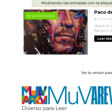
Mostrando las entradas con la etiqu
Paco d
SONODIVERSO
Carlos Me
Muere el Ma
flamenco Pa
Leer Más
Ver la versión para
Diverso para Leer