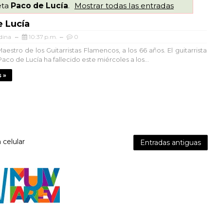
eta
Paco de Lucía
.
Mostrar todas las entradas
e Lucía
dina
10:37 p.m.
0
estro de los Guitarristas Flamencos, a los 66 años. El guitarrista
co de Lucía ha fallecido este miércoles a los...
 »
 celular
Entradas antiguas