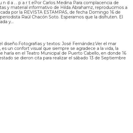
u n d a . . p a r t ePor Carlos Medina Para complacencia de
tas y material informativo de Hilda Abrahamz, reproducimos a
blicada por la REVISTA ESTAMPAS, de fecha Domingo 16 de
 periodista Raúl Chacón Soto. Esperamos que la disfruten. El
vada y…
 el diseño.Fotografias y textos: José Fernández.Ver el mar
 es un confort visual que siempre se agradece a la vida, la
e haría en el Teatro Municipal de Puerto Cabello, en donde 16
estado se dieron cita para realizar el sábado 13 de Septiembre