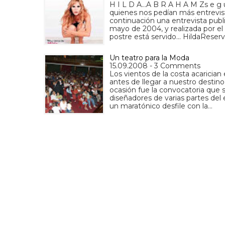
H I L D A...A B R A H A M Zs e g 
quienes nos pedían más entrevis
continuación una entrevista pu
mayo de 2004, y realizada por el
postre está servido... HildaReser
Un teatro para la Moda
15.09.2008 - 3 Comments
Los vientos de la costa acarician
antes de llegar a nuestro destino,
ocasión fue la convocatoria que s
diseñadores de varias partes del 
un maratónico desfile con la…