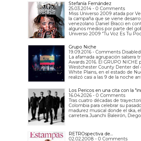
Stefanía Fernández
25.03.2014 - 0 Comments
Miss Universo 2009 atada por Ve
la campaña que se viene desarro
venezolano Daniel Bracci en cont
algunos medios por parte del go
Universo 2009 “Tu Voz Es Tu Po
Grupo Niche
19.09.2016 - Comments Disabled
La afamada agrupación salsera t
Awards 2016. El GRUPO NICHE pr
Westchester County Denter del 
White Plains, en el estado de Nu
realizó casi a las 9 de la noche a
Los Pericos en una cita con la "i
16.04.2026 - 0 Comments
Tras cuatro décadas de trayectori
Colombia para celebrar su pasado 
madurez musical donde el ska, e
carretera.Juanchi Baleirón, Diego
RETROspectiva de...
02.02.2008 - 0 Comments