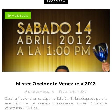
Leer Más »
MODELOS
Míster Occidente Venezuela 2012
Diverso Magazine
9:37 a.m.
0
Casting Nacional en su séptima Edición. En la búsqueda para la
selección de los nuevos concursante Míster Occidente
Venezuela 2012, Cas...