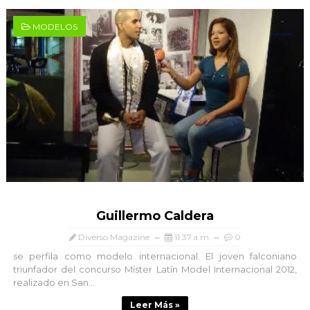
MODELOS
Guillermo Caldera
Diverso Magazine
11:37 a.m.
0
se perfila como modelo internacional. El joven falconiano
triunfador del concurso Míster Latín Model Internacional 2012,
realizado en San...
Leer Más »