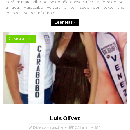
Será en Maracaibo por sexto año consecutivo. La tierra del Sol
amada, Maracaibo volverá a ser sede por sexto año
consecutivo del máximo c...
Leer Más »
MODELOS
Luis Olivet
Diverso Magazine
10:19 a.m.
1