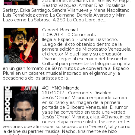
actuaciones estelares de: Nohely Arteaga,
Beatriz Vázquez, Ambar Díaz, Rosalinda
Serfaty, Erika Santiago, Sandra Villanueva y Mena Napolitano.
Luis Fernández como La Caimana, Daniela Alvarado y Mimi
Lazo como La Sabrosa. A 2.50 La Cuba Libre, de…
Cabaret Baccarat
11.08.2014 - 0 Comments
llega al Espacio Plural del Trasnocho.
Luego del éxito obtenido dentro de la
primera edición de Microteatro Venezuela,
el director Miguel Issa y su agrupación
Dramo, llegan al escenario del Trasnocho
Cultural para presentar la trilogía completa
en un gran formato de 60 minutos que convertirá al Espacio
Plural en un cabaret musical inspirado en el glamour y la
decadencia de los artistas de la…
#CHYNO Miranda
26.03.2017 - Comments Disabled
Jesús "Chino" Miranda emprende carrera
en solitario y es imagen de la primera
portada de Billboard Venezuela. El rumor
ya se ha convertido en toda una verdad:
Jesús "Chino" Miranda, a.k.a. #Chyno, inicia
nueva etapa como solista. Tras insistentes
versiones que afirmaban su separación o "receso", tal y como
la define su partner musical Nacho, finalmente se hizo