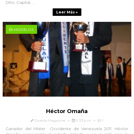
Dtto. Capital, ...
Leer Más »
MODELOS
Héctor Omaña
Diverso Magazine
9:33 p.m.
1
Ganador del Míster Occidente de Venezuela 2011. Héctor