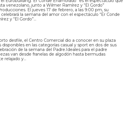
 el Eurobuilding.“Er Conde Enamorado” es el espectáculo que
sta venezolano, junto a Wilmer Ramírez y “El Gordo”
Producciones. El jueves 17 de febrero, a las 9:00 pm, su
celebrará la semana del amor con el espectáculo “Er Conde
rez y “El Gordo”…
orto desfile, el Centro Comercial dio a conocer en su plaza
s disponibles en las categorías casual y sport en dos de sus
lebración de la semana del Padre.Ideales para el padre
piezas van desde franelas de algodón hasta bermudas
e relajado y…