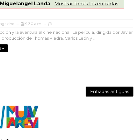
a
Miguelangel Landa
.
Mostrar todas las entradas
agazine
9:30 a.m.
cción y la aventura al cine nacional La película, dirigida por Javier
n producción de Thomás Piedra, Carlos León y ...
 »
Entradas antiguas