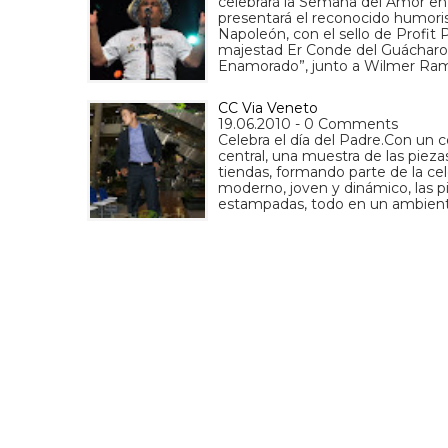
celebrará la Semana del Amor en
presentará el reconocido humori
Napoleón, con el sello de Profit 
majestad Er Conde del Guácharo 
Enamorado”, junto a Wilmer Ramí
CC Via Veneto
19.06.2010 - 0 Comments
Celebra el día del Padre.Con un c
central, una muestra de las pieza
tiendas, formando parte de la ce
moderno, joven y dinámico, las 
estampadas, todo en un ambient