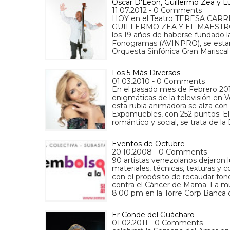
Oscar D'León, Guillermo Zea y L
11.07.2012 - 0 Comments
HOY en el Teatro TERESA CARR
GUILLERMO ZEA Y EL MAESTRO 
los 19 años de haberse fundado 
Fonogramas (AVINPRO), se estará
Orquesta Sinfónica Gran Marisca
Los 5 Más Diversos
01.03.2010 - 0 Comments
En el pasado mes de Febrero 2010
enigmáticas de la televisión en 
esta rubia animadora se alza con
Expomuebles, con 252 puntos. El 
romántico y social, se trata de l
Eventos de Octubre
20.10.2008 - 0 Comments
90 artistas venezolanos dejaron lu
materiales, técnicas, texturas y 
con el propósito de recaudar fo
contra el Cáncer de Mama. La mue
8:00 pm en la Torre Corp Banca 
Er Conde del Guácharo
01.02.2011 - 0 Comments