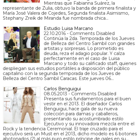
Mientras que Fabianna Suárez, la
representante de Zulia, obtuvo la banda de primera finalista y
María José Valera de Cojedes, Segunda finalista Asimismo,
Stephany Zreik de Miranda fue nombrada chica…
Estudio Luisa Marcano
22.10.2016 - Comments Disabled
Continúa la 2da. Temporada de los Jueves
de Belleza del Centro Sambil con grandes
artistas y sorpresas. Lo prometido es
deuda, reza el adagio popular. Y calza
perfectamente en el caso de Luisa
Marcano y todo su calificado staff, quienes
despliegan sus estudios portátiles a disposición del público
capitalino con la segunda temporada de los Jueves de
Belleza del Centro Sambil Caracas. Este jueves 06…
Carlos Benguigui
08.05.2013 - Comments Disabled
Presenta sus fundamentos para el buen
vestir en el 2013. El diseñador Carlos
Benguigui, hace gala de su nueva
colección para damas y caballeros,
presentando su acostumbrado estilo
Ejecutivo y su innovadora mezcla entre el
Rock y la tendencia Ceremonial. El traje cruzado para el
ejecutivo será un Must en el 2013, dicho modelo es 6 botones
abotonados (2) al más puro estilo príncipe de gales en su…