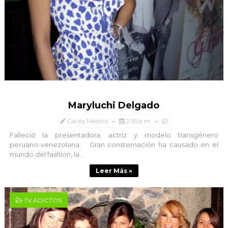
Maryluchi Delgado
Carlos Medina
2:55 p.m.
Falleció la presentadora, actriz y modelo transgénero
peruano-venezolana. Gran consternación ha causado en el
mundo del fashion, la...
Leer Más »
TV ADICTOS