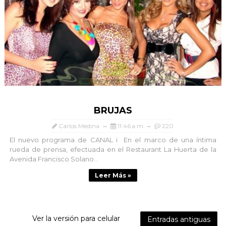
BRUJAS
Carlos Medina
11:46 a.m.
220
El nuevo programa de CANAL i En el marco de una íntima
rueda de prensa, efectuada en el Restaurant La Huerta de la
Avenida Francisco Solano...
Leer Más »
Ver la versión para celular
Entradas antiguas