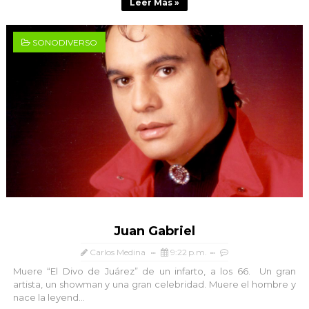
Leer Más »
SONODIVERSO
Juan Gabriel
Carlos Medina
9:22 p.m.
Muere “El Divo de Juárez” de un infarto, a los 66. Un gran
artista, un showman y una gran celebridad. Muere el hombre y
nace la leyend...