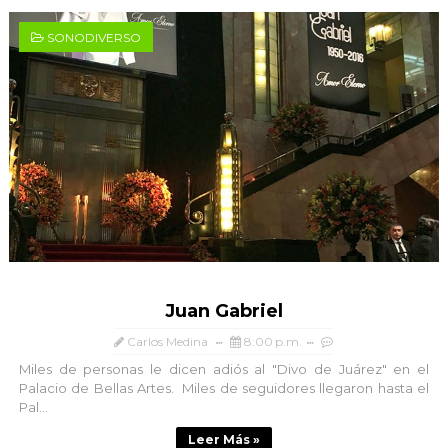
SONODIVERSO
Juan Gabriel
Carlos Medina
8:00 p.m.
Miles de personas le dicen adiós al "Divo de Juárez" en el
Palacio de Bellas Artes. Miles de seguidores llegaron hasta el
Pal...
Leer Más »