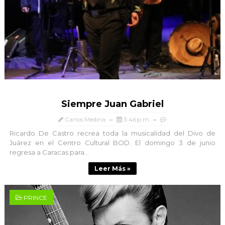
Siempre Juan Gabriel
Carlos Medina
3:46 p.m.
Ricardo De Castro recrea toda la musicalidad del Divo de
Juárez en el Centro Cultural BOD. El domingo 3 de junio
regresa a Caracas para...
Leer Más »
PRINCE