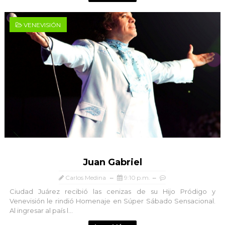
VENEVISIÓN
Juan Gabriel
Carlos Medina
9:10 p.m.
Ciudad Juárez recibió las cenizas de su Hijo Pródigo y
Venevisión le rindió Homenaje en Súper Sábado Sensacional.
Al ingresar al país l...