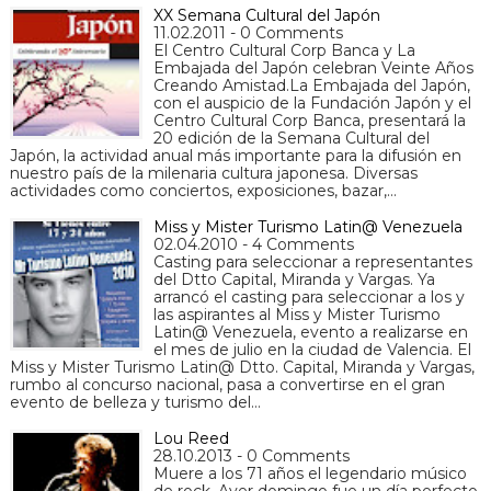
XX Semana Cultural del Japón
11.02.2011 - 0 Comments
El Centro Cultural Corp Banca y La
Embajada del Japón celebran Veinte Años
Creando Amistad.La Embajada del Japón,
con el auspicio de la Fundación Japón y el
Centro Cultural Corp Banca, presentará la
20 edición de la Semana Cultural del
Japón, la actividad anual más importante para la difusión en
nuestro país de la milenaria cultura japonesa. Diversas
actividades como conciertos, exposiciones, bazar,…
Miss y Mister Turismo Latin@ Venezuela
02.04.2010 - 4 Comments
Casting para seleccionar a representantes
del Dtto Capital, Miranda y Vargas. Ya
arrancó el casting para seleccionar a los y
las aspirantes al Miss y Mister Turismo
Latin@ Venezuela, evento a realizarse en
el mes de julio en la ciudad de Valencia. El
Miss y Mister Turismo Latin@ Dtto. Capital, Miranda y Vargas,
rumbo al concurso nacional, pasa a convertirse en el gran
evento de belleza y turismo del…
Lou Reed
28.10.2013 - 0 Comments
Muere a los 71 años el legendario músico
de rock. Ayer domingo fue un día perfecto