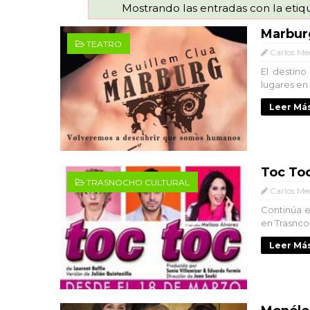
Mostrando las entradas con la eti
Marbur
TEATRO
Carlos Me
El destino
lugares en
Leer Más
Toc To
TRASNOCHO CULTURAL
Carlos Me
Continúa e
en Trasncoc
Leer Más