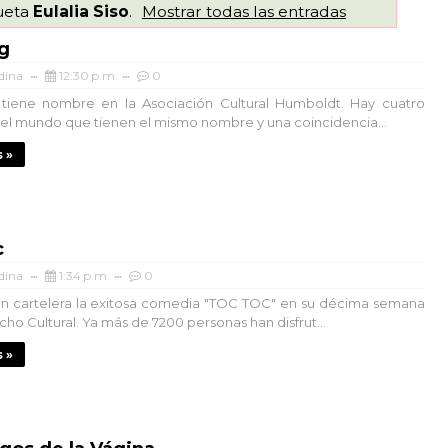
queta
Eulalia Siso
.
Mostrar todas las entradas
g
dina
12:30 p.m.
0
 tiene nombre en la Asociación Cultural Humboldt. Hay cuatro
 el mundo que tienen el mismo nombre y una coincidencia...
 »
c
dina
1:34 p.m.
0
n cartelera la exitosa comedia "TOC TOC" en su décima semana
ho Cultural. Ya más de 7200 personas han disfrut...
 »