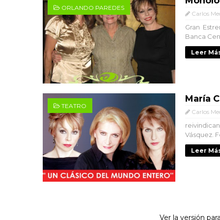
Monólo
ORLANDO PAREDES
Carlos Me
Gran Estre
Banca Centr
Leer Más
María C
TEATRO
Carlos Me
reivindic
Vásquez. Fo
Leer Más
Ver la versión para