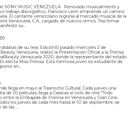
no de SONY MUSIC VENEZUELA. Renovado musicalmente y
vo trabajo discográfico, Francisco León emprende un camino
ela. El cantante venezolano regresa al mercado musical de la
t Venezuela, C.A., cargado de nuevos ritmos. Tras firmar
manifestó su…
020
ndidatas de su 1era. EdiciónEl pasado miércoles 2 de
Beauty Venezuela, realizó la Presentación Oficial a la Prensa
obalBeauty Venezuela 2020, donde la representante del estado
ltó electa Miss Prensa. Esta hermosa joven es estudiante de
uperior en…
d
anski llega en mayo al Trasnocho Cultural. Cada jueves una
a de 20 películas, llega a Caracas el ciclo de cine "Todo
o entre la Embajada de Polonia en Venezuela y Gran Cine,
odos los jueves de cada mes hasta el 10 de septiembre, se
 de las…