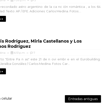
dina
1:09 p.m.
3
l recordado astro argentino de la ca nc ión romántica , a los 64
d. Texto: AP / EFE. Adiciones: Carlos Medina. Fotos:...
 »
is Rodríguez, Mirla Castellanos y Los
os Rodríguez
dina
6:51 p.m.
7
to "Entre Pa n as" este 21 de n ovi embr e en el Eurobuilding.
Lleralba González / Carlos Medina. Fotos: Car...
 »
 celular
Entradas antiguas