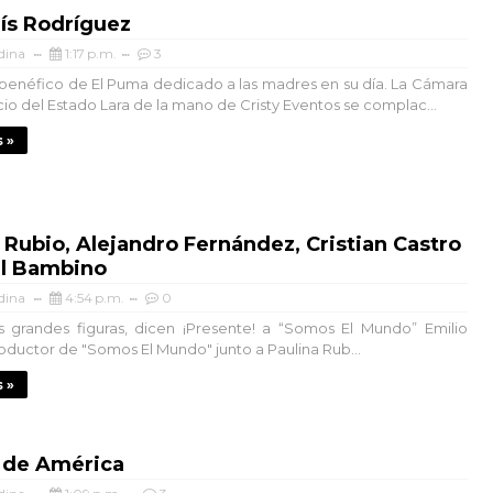
ís Rodríguez
dina
1:17 p.m.
3
benéfico de El Puma dedicado a las madres en su día. La Cámara
o del Estado Lara de la mano de Cristy Eventos se complac...
 »
 Rubio, Alejandro Fernández, Cristian Castro
El Bambino
dina
4:54 p.m.
0
s grandes figuras, dicen ¡Presente! a “Somos El Mundo” Emilio
roductor de "Somos El Mundo" junto a Paulina Rub...
 »
 de América