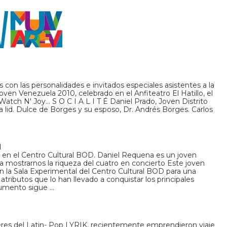
os con las personalidades e invitados especiales asistentes a la
ven Venezuela 2010, celebrado en el Anfiteatro El Hatillo, el
tch N' Joy... S O C I A L I T É Daniel Prado, Joven Distrito
a lid. Dulce de Borges y su esposo, Dr. Andrés Borges. Carlos
d
 en el Centro Cultural BOD. Daniel Requena es un joven
 mostrarnos la riqueza del cuatro en concierto Este joven
en la Sala Experimental del Centro Cultural BOD para una
tributos que lo han llevado a conquistar los principales
rumento sigue …
deres del Latin- Pop LYRIK, recientemente emprendieron viaje