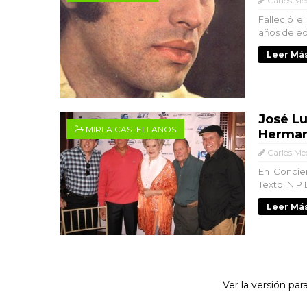
Carlos Me
Falleció e
años de eda
Leer Más
José Lu
MIRLA CASTELLANOS
Herman
Carlos Me
En Concier
Texto: N.P 
Leer Más
Ver la versión para