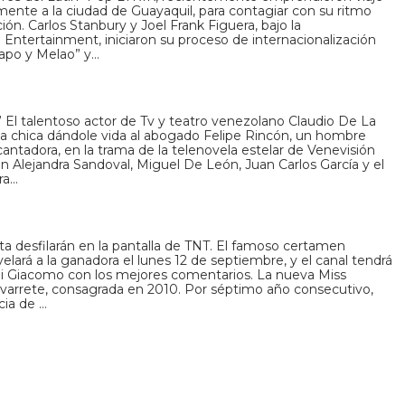
amente a la ciudad de Guayaquil, para contagiar con su ritmo
ón. Carlos Stanbury y Joel Frank Figuera, bajo la
Entertainment, iniciaron su proceso de internacionalización
apo y Melao” y…
 El talentoso actor de Tv y teatro venezolano Claudio De La
alla chica dándole vida al abogado Felipe Rincón, un hombre
antadora, en la trama de la telenovela estelar de Venevisión
 Alejandra Sandoval, Miguel De León, Juan Carlos García y el
ra…
ta desfilarán en la pantalla de TNT. El famoso certamen
elará a la ganadora el lunes 12 de septiembre, y el canal tendrá
i Giacomo con los mejores comentarios. La nueva Miss
arrete, consagrada en 2010. Por séptimo año consecutivo,
cia de …