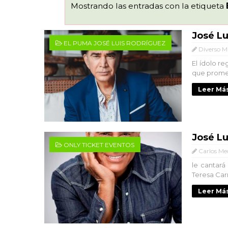
Mostrando las entradas con la etiqueta
José Lu
EL PUMA JOSÉ LUIS RODRÍGUEZ
Diverso M
El ídolo r
que promete
Leer Más
José Lu
ONLY TICKET EVENTOS
Carlos Me
le cantará
Teresa Carr
Leer Más