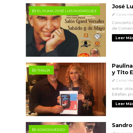
José Lu
EL PUMA JOSÉ LUIS RODRÍGUEZ
Carlos Me
Concierto 
de Comerci
Leer Más
Paulina
THALÍA
y Tito 
Carlos Me
entre otra
Estefan, p
Leer Más
Sandro
SONODIVERSO