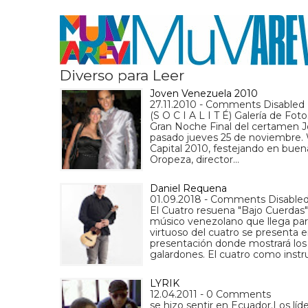
Diverso para Leer
Joven Venezuela 2010
27.11.2010 - Comments Disabled
(S O C I A L I T É) Galería de Fot
Gran Noche Final del certamen Jo
pasado jueves 25 de noviembre. Wa
Capital 2010, festejando en buen
Oropeza, director…
Daniel Requena
01.09.2018 - Comments Disable
El Cuatro resuena "Bajo Cuerdas"
músico venezolano que llega para
virtuoso del cuatro se presenta 
presentación donde mostrará los a
galardones. El cuatro como inst
LYRIK
12.04.2011 - 0 Comments
se hizo sentir en Ecuador.Los lí