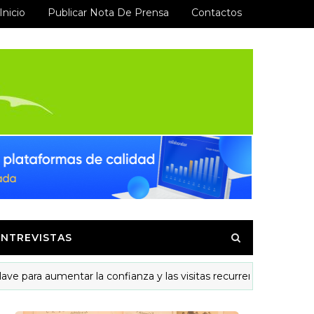
Inicio
Publicar Nota De Prensa
Contactos
ENTREVISTAS
a aumentar la confianza y las visitas recurrentes
MODE