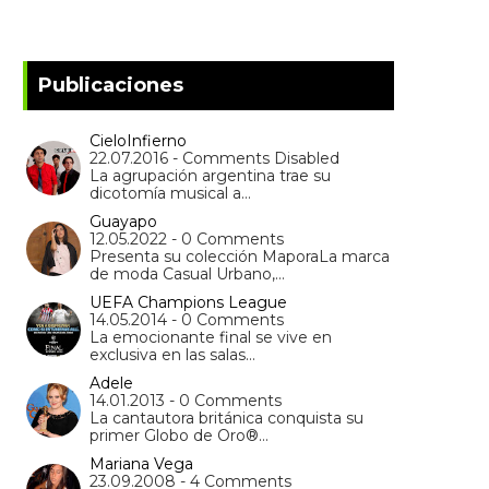
Publicaciones
CieloInfierno
22.07.2016 - Comments Disabled
La agrupación argentina trae su
dicotomía musical a…
Guayapo
12.05.2022 - 0 Comments
Presenta su colección MaporaLa marca
de moda Casual Urbano,…
UEFA Champions League
14.05.2014 - 0 Comments
La emocionante final se vive en
exclusiva en las salas…
Adele
14.01.2013 - 0 Comments
La cantautora británica conquista su
primer Globo de Oro®…
Mariana Vega
23.09.2008 - 4 Comments