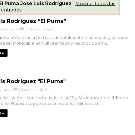
El Puma José Luis Rodríguez
.
Mostrar todas las
entradas
is Rodríguez “El Puma”
agazine
10:56 a.m.
0
egresa a Venezuela Con la salud totalmente recuperada y un show
 ser inolvidable, el multipremiado y reconocido artis...
 »
is Rodríguez "El Puma"
dina
9:24 p.m.
0
 a las Madres Venezolanas, los días 13 y 14 de mayo en el Teatro
eño. El artista se paseara por todos los éxitos de su ...
 »