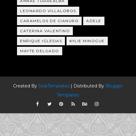
ANNAÉ TORREALBA
LEONARDO VILLALOBOS
CARAMELOS DE CIANURO
ADELE
CATERINA VALENTINO
ENRIQUE IGLESIAS
KYLIE MINOGUE
MAYTE DELGADO
Created By
SoraTemplates
| Distributed By
Blogger
Templates