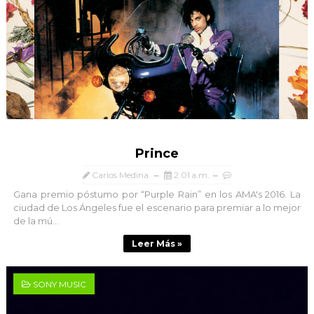
Prince
Carlos Medina
2:01 a.m.
Gana premio póstumo por “Purple Rain” en los AMA's 2016. La
ciudad de Los Ángeles fue el escenario para premiar a lo mejor
de la mú...
Leer Más »
SONY MUSIC