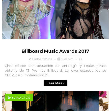
Billboard Music Awards 2017
Carlos Medina
5:30 p.m.
Cher ofrece una actuación de antología y Drake arrasa
obteniendo 13 Premios Billboard. La diva estadounidense
CHER, de cumpleaños el 2...
Leer Más »
TV ADICTOS