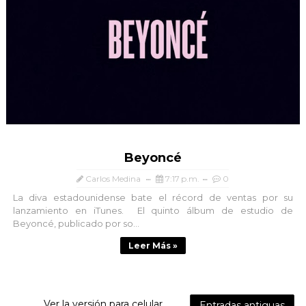
Beyoncé
Carlos Medina
7:17 p.m.
0
La diva estadounidense bate el récord de ventas por su
lanzamiento en iTunes. El quinto álbum de estudio de
Beyoncé, publicado por so...
Leer Más »
Ver la versión para celular
Entradas antiguas