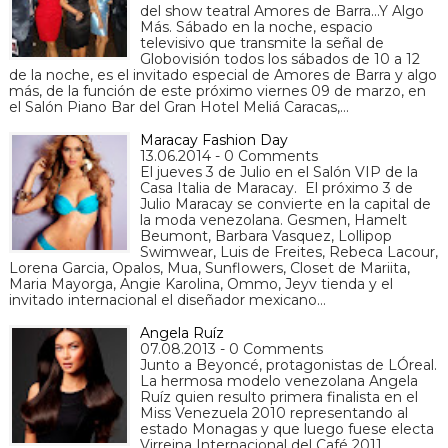
del show teatral Amores de Barra...Y Algo
Más. Sábado en la noche, espacio
televisivo que transmite la señal de
Globovisión todos los sábados de 10 a 12
de la noche, es el invitado especial de Amores de Barra y algo
más, de la función de este próximo viernes 09 de marzo, en
el Salón Piano Bar del Gran Hotel Meliá Caracas,…
Maracay Fashion Day
13.06.2014 - 0 Comments
El jueves 3 de Julio en el Salón VIP de la
Casa Italia de Maracay. El próximo 3 de
Julio Maracay se convierte en la capital de
la moda venezolana. Gesmen, Hamelt
Beumont, Barbara Vasquez, Lollipop
Swimwear, Luis de Freites, Rebeca Lacour,
Lorena Garcia, Opalos, Mua, Sunflowers, Closet de Mariita,
Maria Mayorga, Angie Karolina, Ommo, Jeyv tienda y el
invitado internacional el diseñador mexicano…
Angela Ruíz
07.08.2013 - 0 Comments
Junto a Beyoncé, protagonistas de LÓreal.
La hermosa modelo venezolana Angela
Ruíz quien resulto primera finalista en el
Miss Venezuela 2010 representando al
estado Monagas y que luego fuese electa
Virreina Internacional del Café 2011