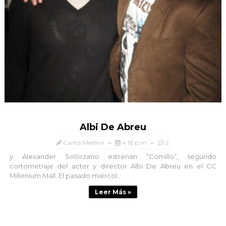
Albi De Abreu
Carlos Medina
4:18 p.m.
2
y Alexander Solórzano estrenan “Comillo”, segundo
cortometraje del actor y director Albi De Abreu en el CC
Millenium Mall. El pasado miércol...
Leer Más »