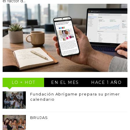
el factor d...
LO + HOT
EN EL MES
HACE 1 AÑO
Fundación Abrígame prepara su primer
calendario
BRUJAS