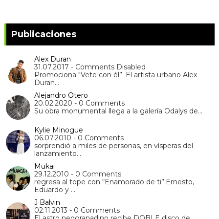
Publicaciones
Alex Duran
31.07.2017 - Comments Disabled
Promociona "Vete con él”. El artista urbano Alex
Duran…
Alejandro Otero
20.02.2020 - 0 Comments
Su obra monumental llega a la galería Odalys de…
Kylie Minogue
06.07.2010 - 0 Comments
sorprendió a miles de personas, en vísperas del
lanzamiento…
Mukai
29.12.2010 - 0 Comments
regresa al tope con “Enamorado de ti”.Ernesto,
Eduardo y …
J Balvin
02.11.2013 - 0 Comments
El astro neogranadino recibe DOBLE disco de